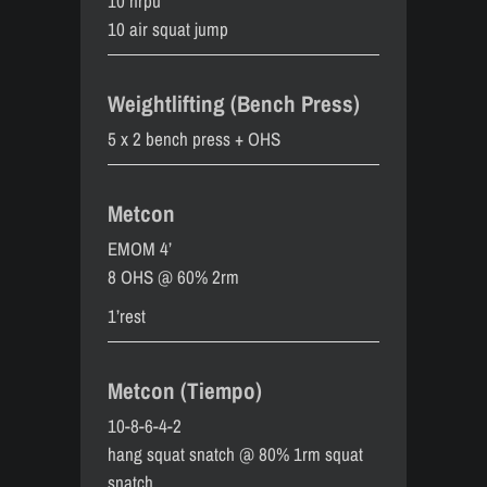
10 hrpu
10 air squat jump
Weightlifting (Bench Press)
5 x 2 bench press + OHS
Metcon
EMOM 4’
8 OHS @ 60% 2rm
1’rest
Metcon (Tiempo)
10-8-6-4-2
hang squat snatch @ 80% 1rm squat
snatch