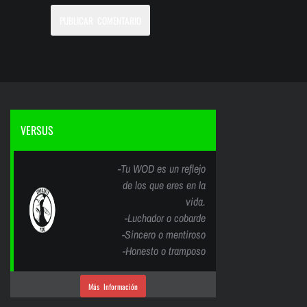
VERSUS
-Tu WOD es un reflejo
de los que eres en la
vida.
-Luchador o cobarde
-Sincero o mentiroso
-Honesto o tramposo
Más Información