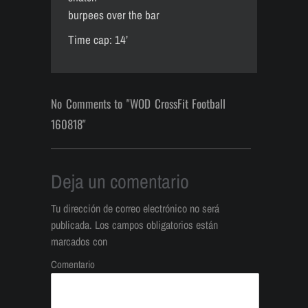
burpees over the bar
Time cap: 14’
No Comments to "WOD CrossFit Football
160818"
Deja un comentario
Tu dirección de correo electrónico no será
publicada.
Los campos obligatorios están
marcados con
Comentario