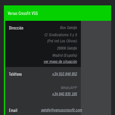
Versus CrossFit VSG
Dirección
Box Getafe
C/ Sindicalismo 3 y 5
(Pol ind Los Olivos)
28906 Getafe
Madrid (España)
ver mapa de situación
Teléfono
+34 910 849 952
WhatsAPP
+34 640 835 165
Email
getafe@versuscrossfit.com