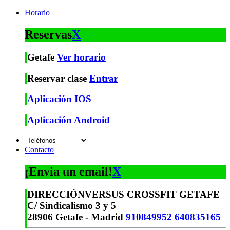
Horario
Reservas
X
Getafe
Ver horario
Reservar clase
Entrar
Aplicación IOS
Aplicación Android
Contacto
¡Envia un email!
X
DIRECCIÓN
VERSUS CROSSFIT GETAFE
C/ Sindicalismo 3 y 5
28906 Getafe - Madrid
910849952
640835165