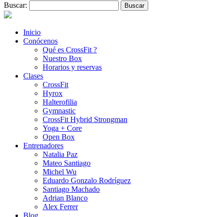
Buscar:
Inicio
Conócenos
Qué es CrossFit ?
Nuestro Box
Horarios y reservas
Clases
CrossFit
Hyrox
Halterofilia
Gymnastic
CrossFit Hybrid Strongman
Yoga + Core
Open Box
Entrenadores
Natalia Paz
Mateo Santiago
Michel Wu
Eduardo Gonzalo Rodríguez
Santiago Machado
Adrian Blanco
Alex Ferrer
Blog