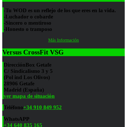
-Tu WOD es un reflejo de los que eres en la vida.
-Luchador o cobarde
-Sincero o mentiroso
-Honesto o tramposo
Más Información
Versus CrossFit VSG
Dirección
Box Getafe
C/ Sindicalismo 3 y 5
(Pol ind Los Olivos)
28906 Getafe
Madrid (España)
ver mapa de situación
Teléfono
+34 910 849 952
WhatsAPP
+34 640 835 165