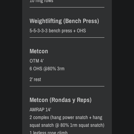
10 ring rows
Weightlifting (Bench Press)
5-5-3-3-3 bench press + OHS
Metcon
OTM 4’
6 OHS @80% 3rm
2’ rest
Metcon (Rondas y Reps)
AMRAP 14’
2 complex (hang power snatch + hang
squat snatch @ 80% 1rm squat snatch)
1 legless rope climb