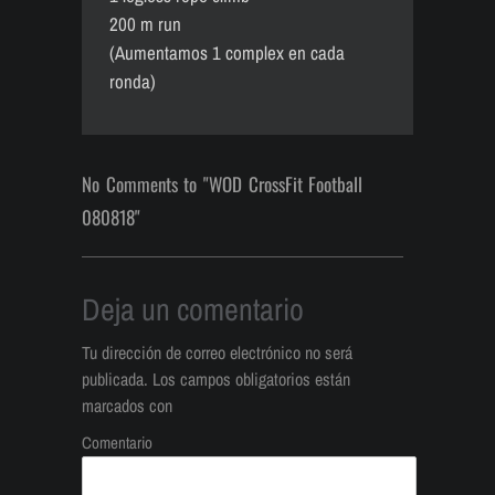
200 m run
(Aumentamos 1 complex en cada
ronda)
No Comments to "WOD CrossFit Football
080818"
Deja un comentario
Tu dirección de correo electrónico no será
publicada.
Los campos obligatorios están
marcados con
Comentario