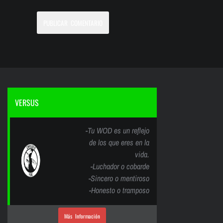
VERSUS
-Tu WOD es un reflejo
de los que eres en la
vida.
-Luchador o cobarde
-Sincero o mentiroso
-Honesto o tramposo
Más Información