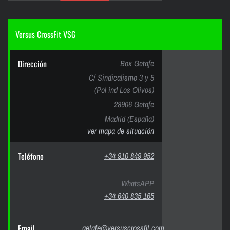
Versus CrossFit VSG
Dirección
Box Getafe
C/ Sindicalismo 3 y 5
(Pol ind Los Olivos)
28906 Getafe
Madrid (España)
ver mapa de situación
Teléfono
+34 910 849 952
WhatsAPP
+34 640 835 165
Email
getafe@versuscrossfit.com