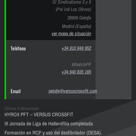
C/ Sindicalismo 3 y 5
(Pol ind Los Olivos)
28906 Getafe
Madrid (España)
ver mapa de situación
Teléfono
+34 910 849 952
WhatsAPP
+34 640 835 165
Email
getafe@versuscrossfit.com
Últimas Publicaciones
HYROX PFT – VERSUS CROSSFIT
III Jornada de Liga de Halterofilia completada
Formación en RCP y uso del desfibrilador (DESA).