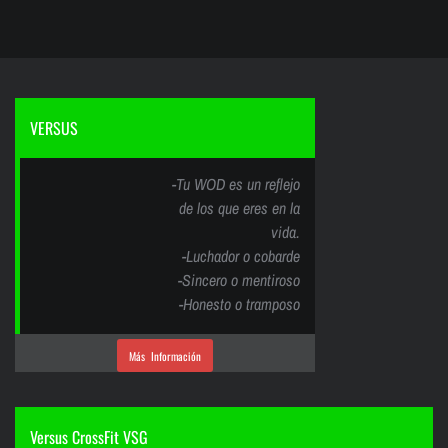
VERSUS
-Tu WOD es un reflejo
de los que eres en la
vida.
-Luchador o cobarde
-Sincero o mentiroso
-Honesto o tramposo
Más Información
Versus CrossFit VSG