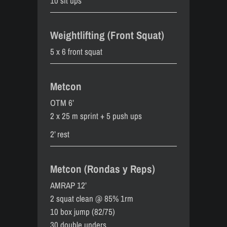
10 sit ups
Weightlifting (Front Squat)
5 x 6 front squat
Metcon
OTM 6’
2 x 25 m sprint + 5 push ups
2’ rest
Metcon (Rondas y Reps)
AMRAP 12’
2 squat clean @ 85% 1rm
10 box jump (82/75)
30 double unders