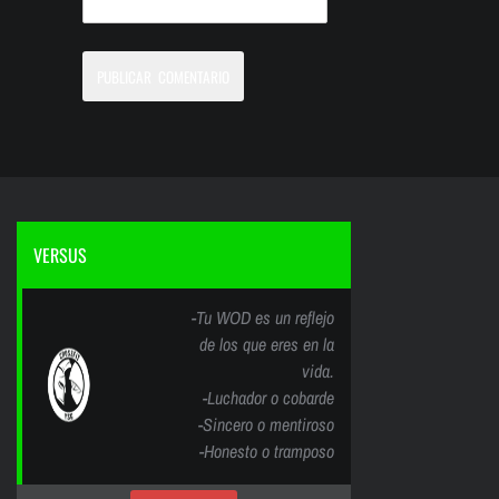
VERSUS
-Tu WOD es un reflejo
de los que eres en la
vida.
-Luchador o cobarde
-Sincero o mentiroso
-Honesto o tramposo