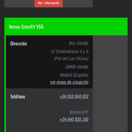
Más Información
Versus CrossFit VSG
Dirección
Box Getafe
C/ Sindicalismo 3 y 5
(Pol ind Los Olivos)
28906 Getafe
Madrid (España)
ver mapa de situación
Teléfono
+34 910 849 952
WhatsAPP
+34 640 835 165