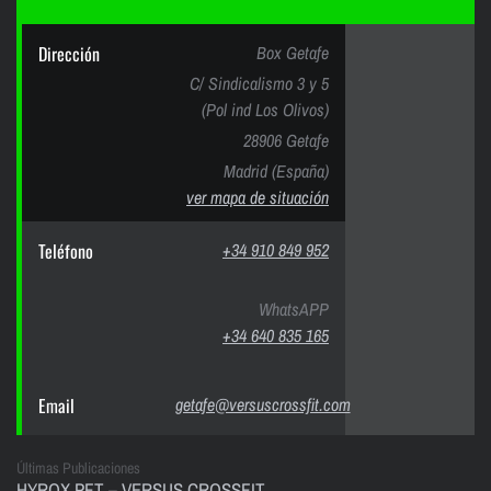
Dirección
Box Getafe
C/ Sindicalismo 3 y 5
(Pol ind Los Olivos)
28906 Getafe
Madrid (España)
ver mapa de situación
Teléfono
+34 910 849 952
WhatsAPP
+34 640 835 165
Email
getafe@versuscrossfit.com
Últimas Publicaciones
HYROX PFT – VERSUS CROSSFIT