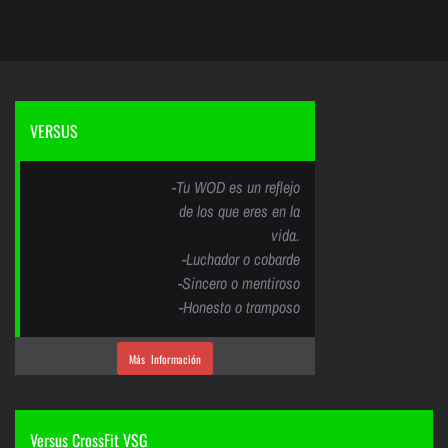
VERSUS
-Tu WOD es un reflejo
de los que eres en la
vida.
-Luchador o cobarde
-Sincero o mentiroso
-Honesto o tramposo
Más Información
Versus CrossFit VSG