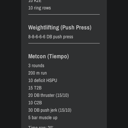
10 K2E
10 ring rows
Weightlifting (Push Press)
8-8-6-6-6 DB push press
Metcon (Tiempo)
3 rounds
200 m run
10 deficit HSPU
15 T2B
20 DB thruster (15/10)
10 C2B
30 DB push jerk (15/10)
5 bar muscle up
Time cap: 20’