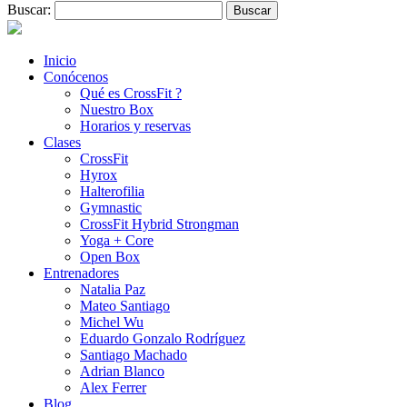
Buscar:
Inicio
Conócenos
Qué es CrossFit ?
Nuestro Box
Horarios y reservas
Clases
CrossFit
Hyrox
Halterofilia
Gymnastic
CrossFit Hybrid Strongman
Yoga + Core
Open Box
Entrenadores
Natalia Paz
Mateo Santiago
Michel Wu
Eduardo Gonzalo Rodríguez
Santiago Machado
Adrian Blanco
Alex Ferrer
Blog