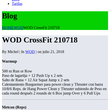
Tarifas
Blog
HOME
WOD
WOD CrossFit 210718
WOD CrossFit 210718
By Michel | In
WOD
| on julio 21, 2018
Warmup
500 m Run or Row
Paso de lagartija + 12 Push Up x 2 sets
Salto de Rana + 12 Air Squat Jump x 2 sets
Calentamiento Burguerner para power clean y Thruster con barra
10/8/6 Reps. de Hang Power Clean y Thruster subiendo de Peso en
cada round después 2 rounds de 6 Box jump Over y 6 Pull Ups
Metcon (Reps)