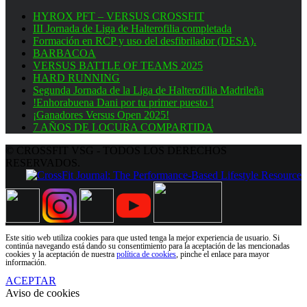
HYROX PFT – VERSUS CROSSFIT
III Jornada de Liga de Halterofilia completada
Formación en RCP y uso del desfibrilador (DESA).
BARBACOA
VERSUS BATTLE OF TEAMS 2025
HARD RUNNING
Segunda Jornada de la Liga de Halterofilia Madrileña
!Enhorabuena Dani por tu primer puesto !
¡Ganadores Versus Open 2025!
7 AÑOS DE LOCURA COMPARTIDA
© CROSSFIT VSG - TODOS LOS DERECHOS
RESERVADOS.
Este sitio web utiliza cookies para que usted tenga la mejor experiencia de usuario. Si
continúa navegando está dando su consentimiento para la aceptación de las mencionadas
cookies y la aceptación de nuestra
política de cookies
, pinche el enlace para mayor
información.
ACEPTAR
Aviso de cookies