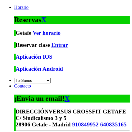
Horario
Reservas
X
Getafe
Ver horario
Reservar clase
Entrar
Aplicación IOS
Aplicación Android
Contacto
¡Envia un email!
X
DIRECCIÓN
VERSUS CROSSFIT GETAFE
C/ Sindicalismo 3 y 5
28906 Getafe - Madrid
910849952
640835165