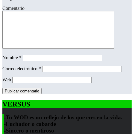
Comentario
Nombre
*
Correo electrónico
*
Web
VERSUS
-Tu WOD es un reflejo de los que eres en la vida.
-Luchador o cobarde
-Sincero o mentiroso