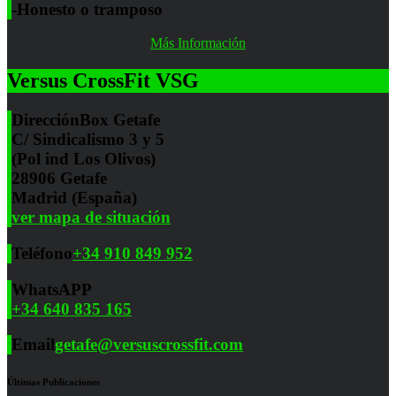
-Honesto o tramposo
Más Información
Versus CrossFit VSG
Dirección
Box Getafe
C/ Sindicalismo 3 y 5
(Pol ind Los Olivos)
28906 Getafe
Madrid (España)
ver mapa de situación
Teléfono
+34 910 849 952
WhatsAPP
+34 640 835 165
Email
getafe@versuscrossfit.com
Últimas Publicaciones