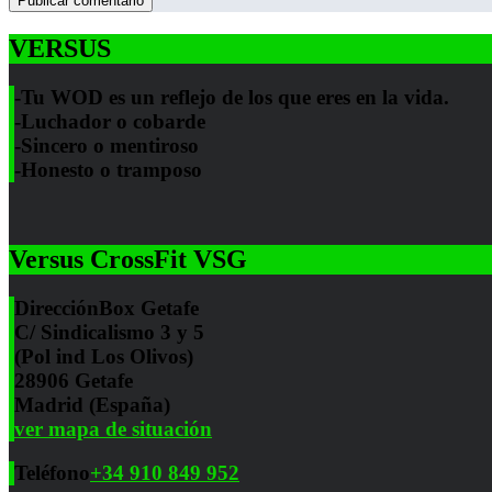
VERSUS
-Tu WOD es un reflejo de los que eres en la vida.
-Luchador o cobarde
-Sincero o mentiroso
-Honesto o tramposo
Versus CrossFit VSG
Dirección
Box Getafe
C/ Sindicalismo 3 y 5
(Pol ind Los Olivos)
28906 Getafe
Madrid (España)
ver mapa de situación
Teléfono
+34 910 849 952