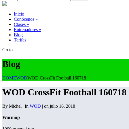
Inicio
Conócenos
»
Clases
»
Entrenadores
»
Blog
Tarifas
Go to...
Blog
HOME
WOD
WOD CrossFit Football 160718
WOD CrossFit Football 160718
By Michel | In
WOD
| on julio 16, 2018
Warmup
1000 m row / run