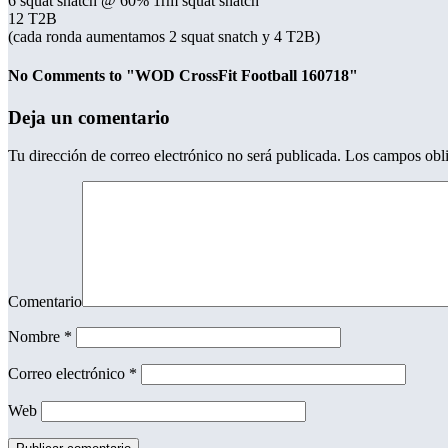
6 squat snatch @ 60% 1rm squat snatch
12 T2B
(cada ronda aumentamos 2 squat snatch y 4 T2B)
No Comments to "WOD CrossFit Football 160718"
Deja un comentario
Tu dirección de correo electrónico no será publicada.
Los campos obli
Comentario
Nombre
*
Correo electrónico
*
Web