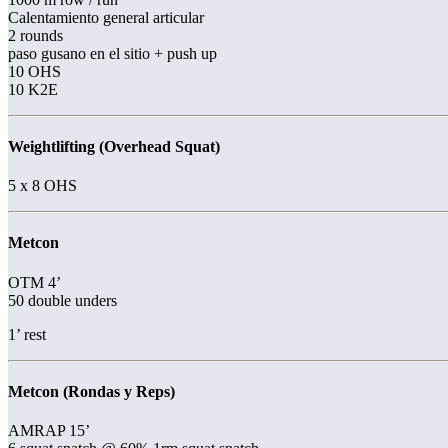
Calentamiento general articular
2 rounds
paso gusano en el sitio + push up
10 OHS
10 K2E
Weightlifting (Overhead Squat)
5 x 8 OHS
Metcon
OTM 4’
50 double unders
1’ rest
Metcon (Rondas y Reps)
AMRAP 15’