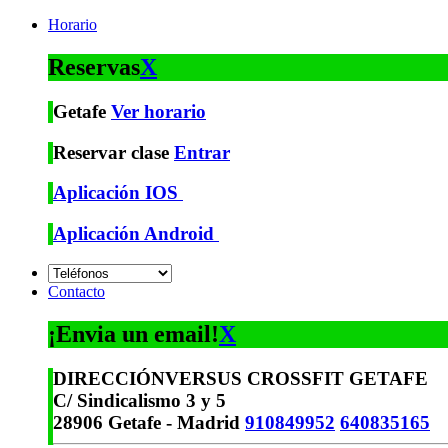
Horario
Reservas
X
Getafe
Ver horario
Reservar clase
Entrar
Aplicación IOS
Aplicación Android
Contacto
¡Envia un email!
X
DIRECCIÓN
VERSUS CROSSFIT GETAFE
C/ Sindicalismo 3 y 5
28906 Getafe - Madrid
910849952
640835165