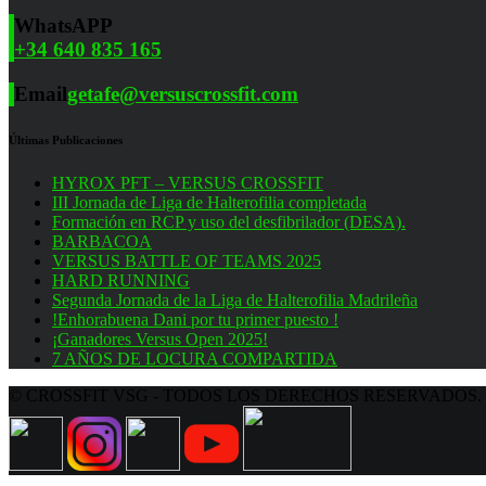
WhatsAPP
+34 640 835 165
Email
getafe@versuscrossfit.com
Últimas Publicaciones
HYROX PFT – VERSUS CROSSFIT
III Jornada de Liga de Halterofilia completada
Formación en RCP y uso del desfibrilador (DESA).
BARBACOA
VERSUS BATTLE OF TEAMS 2025
HARD RUNNING
Segunda Jornada de la Liga de Halterofilia Madrileña
!Enhorabuena Dani por tu primer puesto !
¡Ganadores Versus Open 2025!
7 AÑOS DE LOCURA COMPARTIDA
© CROSSFIT VSG - TODOS LOS DERECHOS RESERVADOS.