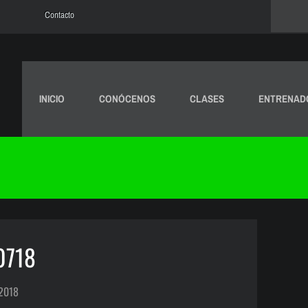
Contacto
INICIO
CONÓCENOS
CLASES
ENTRENAD
0718
 2018