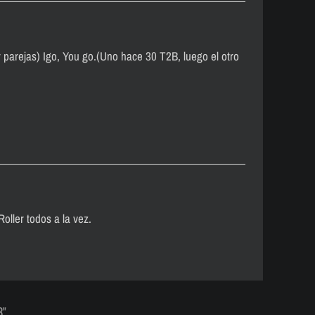
arejas) Igo, You go.(Uno hace 30 T2B, luego el otro
ller todos a la vez.
8"