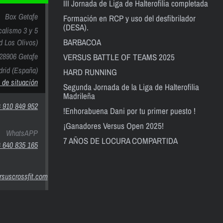
III Jornada de Liga de Halterofilia completada
Box Getafe
Formación en RCP y uso del desfibrilador
(DESA).
calismo 3 y 5
BARBACOA
nd Los Olivos)
28906 Getafe
VERSUS BATTLE OF TEAMS 2025
rid (España)
HARD RUNNING
 de situación
Segunda Jornada de la Liga de Halterofilia
Madrileña
 910 849 952
!Enhorabuena Dani por tu primer puesto !
¡Ganadores Versus Open 2025!
WhatsAPP
7 AÑOS DE LOCURA COMPARTIDA
 640 835 165
suscrossfit.com