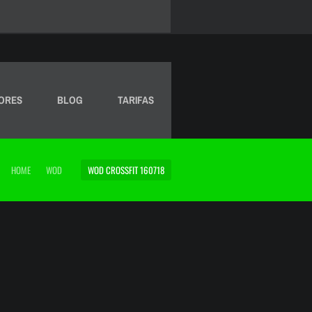
ORES
BLOG
TARIFAS
HOME
WOD
WOD CROSSFIT 160718