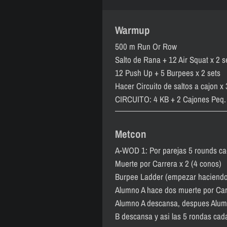
Warmup
500 m Run Or Row
Salto de Rana + 12 Air Squat x 2 s
12 Push Up + 5 Burpees x 2 sets
Hacer Circuito de saltos a cajon x
CIRCUITO: 4 KB + 2 Cajones Peq.
Metcon
A-WOD 1: Por parejas 5 rounds ca
Muerte por Carrera x 2 (4 conos)
Burpee Ladder (empezar haciendo
Alumno A hace dos muerte por Car
Alumno A descansa, despues Alumn
B descansa y asi las 5 rondas cad