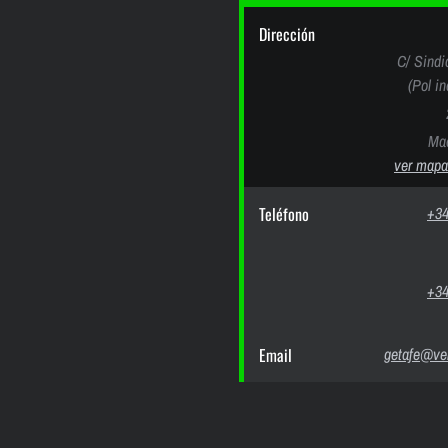
Dirección
C/ Sindi
(Pol i
Mad
ver mapa
Teléfono
+34
+34
Email
getafe@ver