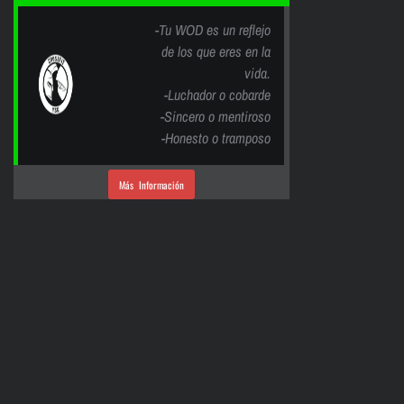
-Tu WOD es un reflejo
de los que eres en la
vida.
-Luchador o cobarde
-Sincero o mentiroso
-Honesto o tramposo
Más Información