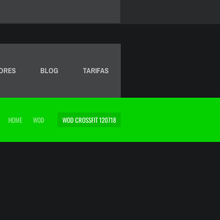
ORES
BLOG
TARIFAS
HOME
WOD
WOD CROSSFIT 120718