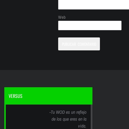
Web
VERSUS
-Tu WOD es un reflejo
de los que eres en la
vida.