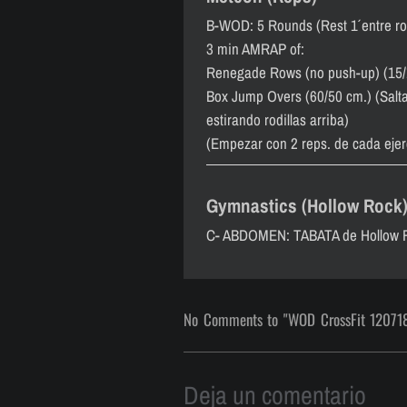
B-WOD: 5 Rounds (Rest 1´ entre ro
3 min AMRAP of:
Renegade Rows (no push-up) (15/
Box Jump Overs (60/50 cm.) (Saltar
estirando rodillas arriba)
(Empezar con 2 reps. de cada ejerc
Gymnastics (Hollow Rock
C- ABDOMEN: TABATA de Hollow 
No Comments to "WOD CrossFit 12071
Deja un comentario