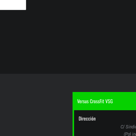
Versus CrossFit VSG
Dirección
C/ Sindi
(Pol i