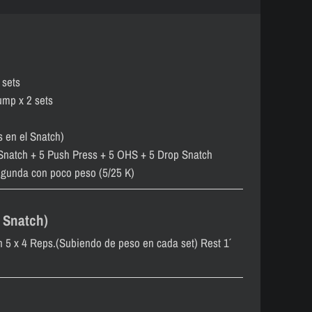
 sets
ump x 2 sets
s en el Snatch)
 Snatch + 5 Push Press + 5 OHS + 5 Drop Snatch
egunda con poco peso (5/2´5 K)
 Snatch)
 x 4 Reps.(Subiendo de peso en cada set) Rest 1´