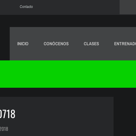
Contacto
INICIO
CONÓCENOS
CLASES
ENTRENAD
0718
 2018