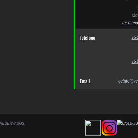
Mad
ver mapa
Teléfono
+34
+34
Email
getafe@ver
 RESERVADOS.