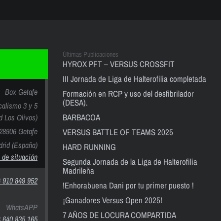
Últimas Publicaciones
HYROX PFT – VERSUS CROSSFIT
III Jornada de Liga de Halterofilia completada
Box Getafe
Formación en RCP y uso del desfibrilador
(DESA).
calismo 3 y 5
BARBACOA
nd Los Olivos)
28906 Getafe
VERSUS BATTLE OF TEAMS 2025
rid (España)
HARD RUNNING
 de situación
Segunda Jornada de la Liga de Halterofilia
Madrileña
 910 849 952
!Enhorabuena Dani por tu primer puesto !
¡Ganadores Versus Open 2025!
WhatsAPP
7 AÑOS DE LOCURA COMPARTIDA
 640 835 165