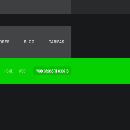
ORES
BLOG
TARIFAS
HOME
WOD
WOD CROSSFIT 030718