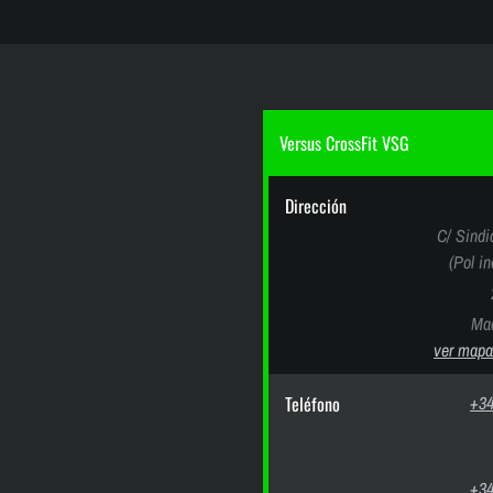
Versus CrossFit VSG
Dirección
C/ Sindi
(Pol i
Mad
ver mapa
Teléfono
+34
+34