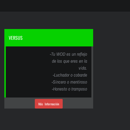
VERSUS
-Tu WOD es un reflejo
de los que eres en la
vida.
-Luchador o cobarde
-Sincero o mentiroso
-Honesto o tramposo
Más Información