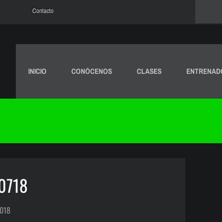
Contacto
INICIO
CONÓCENOS
CLASES
ENTRENAD
0718
2018