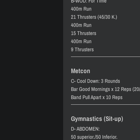
B-WOD: For Time
400m Run
21 Thrusters (45/30 K.)
400m Run
15 Thrusters
400m Run
9 Thrusters
Metcon
C- Cool Down: 3 Rounds
Bar Good Mornings x 12 Reps (20
Band Pull Apart x 10 Reps
Gymnastics (Sit-up)
D- ABDOMEN:
50 superior./50 Inferior.