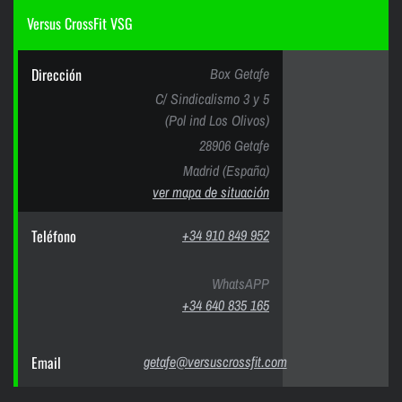
Versus CrossFit VSG
Dirección
Box Getafe
C/ Sindicalismo 3 y 5
(Pol ind Los Olivos)
28906 Getafe
Madrid (España)
ver mapa de situación
Teléfono
+34 910 849 952
WhatsAPP
+34 640 835 165
Email
getafe@versuscrossfit.com