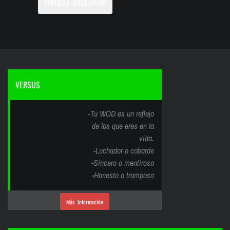
VERSUS
-Tu WOD es un reflejo
de los que eres en la
vida.
-Luchador o cobarde
-Sincero o mentiroso
-Honesto o tramposo
Más Información