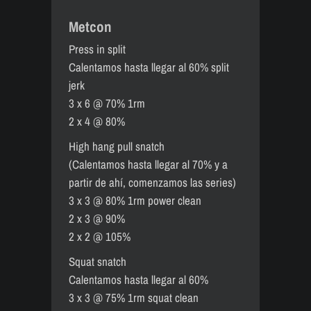
Metcon
Press in split
Calentamos hasta llegar al 60% split
jerk
3 x 6 @ 70% 1rm
2 x 4 @ 80%
High hang pull snatch
(Calentamos hasta llegar al 70% y a
partir de ahí, comenzamos las series)
3 x 3 @ 80% 1rm power clean
2 x 3 @ 90%
2 x 2 @ 105%
Squat snatch
Calentamos hasta llegar al 60%
3 x 3 @ 75% 1rm squat clean