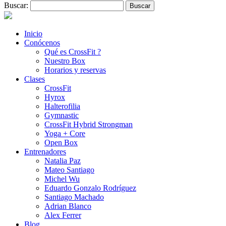
Buscar:
Inicio
Conócenos
Qué es CrossFit ?
Nuestro Box
Horarios y reservas
Clases
CrossFit
Hyrox
Halterofilia
Gymnastic
CrossFit Hybrid Strongman
Yoga + Core
Open Box
Entrenadores
Natalia Paz
Mateo Santiago
Michel Wu
Eduardo Gonzalo Rodríguez
Santiago Machado
Adrian Blanco
Alex Ferrer
Blog