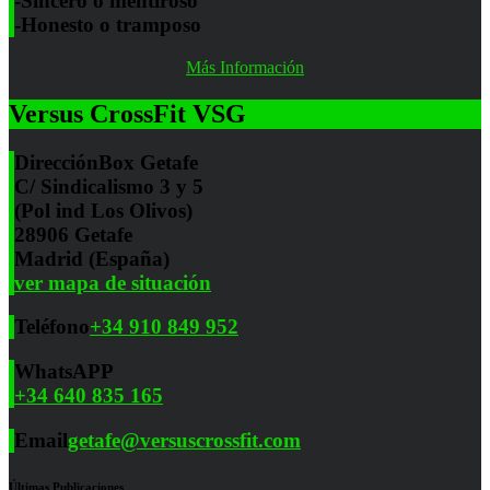
-Sincero o mentiroso
-Honesto o tramposo
Más Información
Versus CrossFit VSG
Dirección
Box Getafe
C/ Sindicalismo 3 y 5
(Pol ind Los Olivos)
28906 Getafe
Madrid (España)
ver mapa de situación
Teléfono
+34 910 849 952
WhatsAPP
+34 640 835 165
Email
getafe@versuscrossfit.com
Últimas Publicaciones