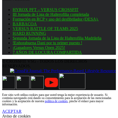
HYROX PFT – VERSUS CROSSFIT
III Jornada de Liga de Halterofilia completada
Formación en RCP y uso del desfibrilador (DESA).
BARBACOA
VERSUS BATTLE OF TEAMS 2025
HARD RUNNING
Segunda Jornada de la Liga de Halterofilia Madrileña
!Enhorabuena Dani por tu primer puesto !
¡Ganadores Versus Open 2025!
7 AÑOS DE LOCURA COMPARTIDA
© CROSSFIT VSG - TODOS LOS DERECHOS
RESERVADOS.
Este sitio web utiliza cookies para que usted tenga la mejor experiencia de usuario. Si
continúa navegando está dando su consentimiento para la aceptación de las mencionadas
cookies y la aceptación de nuestra
política de cookies
, pinche el enlace para mayor
información.
ACEPTAR
Aviso de cookies