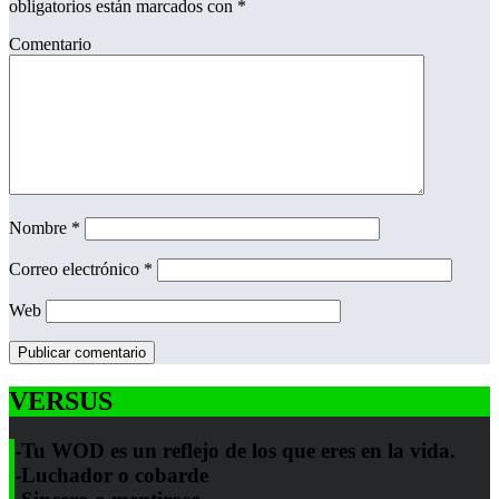
obligatorios están marcados con
*
Comentario
Nombre
*
Correo electrónico
*
Web
VERSUS
-Tu WOD es un reflejo de los que eres en la vida.
-Luchador o cobarde