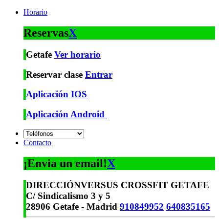
Horario
Reservas
X
Getafe
Ver horario
Reservar clase
Entrar
Aplicación IOS
Aplicación Android
Contacto
¡Envia un email!
X
DIRECCIÓN
VERSUS CROSSFIT GETAFE
C/ Sindicalismo 3 y 5
28906 Getafe - Madrid
910849952
640835165