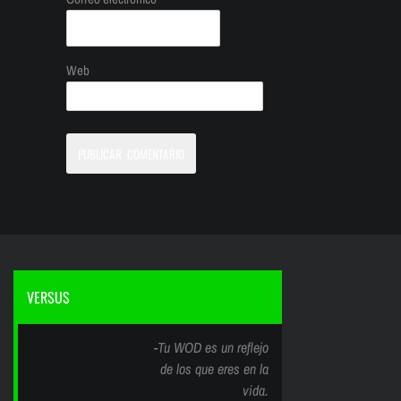
Web
VERSUS
-Tu WOD es un reflejo
de los que eres en la
vida.