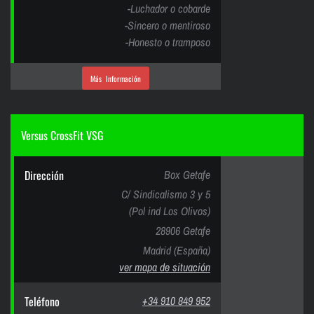
-Luchador o cobarde
-Sincero o mentiroso
-Honesto o tramposo
Más Información
Versus CrossFit VSG
Dirección
Box Getafe
C/ Sindicalismo 3 y 5
(Pol ind Los Olivos)
28906 Getafe
Madrid (España)
ver mapa de situación
Teléfono
+34 910 849 952