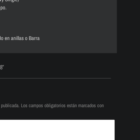
mpo.
o en anillas o Barra
8"
 publicada.
Los campos obligatorios están marcados con