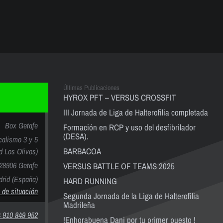
Últimas Publicaciones
HYROX PFT – VERSUS CROSSFIT
III Jornada de Liga de Halterofilia completada
Box Getafe
Formación en RCP y uso del desfibrilador
(DESA).
calismo 3 y 5
BARBACOA
nd Los Olivos)
28906 Getafe
VERSUS BATTLE OF TEAMS 2025
rid (España)
HARD RUNNING
 de situación
Segunda Jornada de la Liga de Halterofilia
Madrileña
 910 849 952
!Enhorabuena Dani por tu primer puesto !