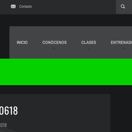
Contacto
INICIO
CONÓCENOS
CLASES
ENTRENAD
80618
2018