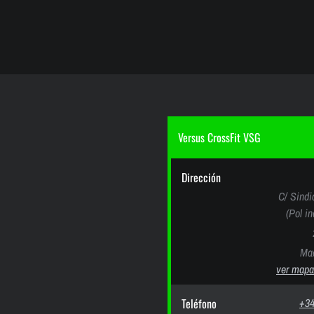
Versus CrossFit VSG
Dirección
C/ Sindi
(Pol i
Mad
ver mapa
Teléfono
+34