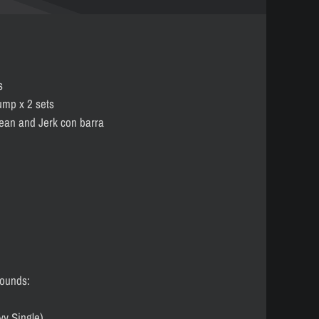
s
ump x 2 sets
ean and Jerk con barra
Rounds:
vy Single)