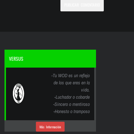
VERSUS
-Tu WOD es un reflejo
de los que eres en la
vida.
-Luchador o cobarde
-Sincero o mentiroso
-Honesto o tramposo
Más Información