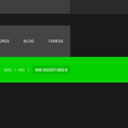
ORES
BLOG
TARIFAS
HOME
WOD
WOD CROSSFIT 080618