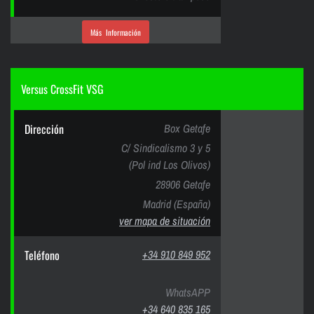
Más Información
Versus CrossFit VSG
Dirección
Box Getafe
C/ Sindicalismo 3 y 5
(Pol ind Los Olivos)
28906 Getafe
Madrid (España)
ver mapa de situación
Teléfono
+34 910 849 952
WhatsAPP
+34 640 835 165