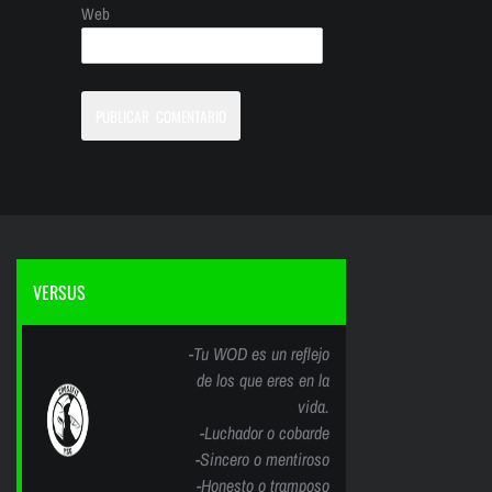
Web
VERSUS
-Tu WOD es un reflejo
de los que eres en la
vida.
-Luchador o cobarde
-Sincero o mentiroso
-Honesto o tramposo