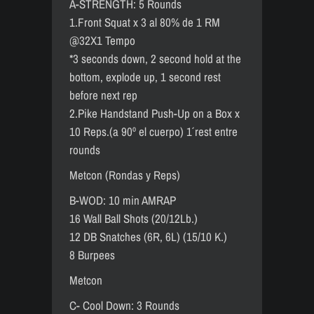
A-STRENGTH: 5 Rounds
1.Front Squat x 3 al 80% de 1 RM
@32X1 Tempo
*3 seconds down, 2 second hold at the
bottom, explode up, 1 second rest
before next rep
2.Pike Handstand Push-Up on a Box x
10 Reps.(a 90º el cuerpo) 1´ rest entre
rounds
Metcon (Rondas y Reps)
B-WOD: 10 min AMRAP
16 Wall Ball Shots (20/12Lb.)
12 DB Snatches (6R, 6L) (15/10 K.)
8 Burpees
Metcon
C- Cool Down: 3 Rounds