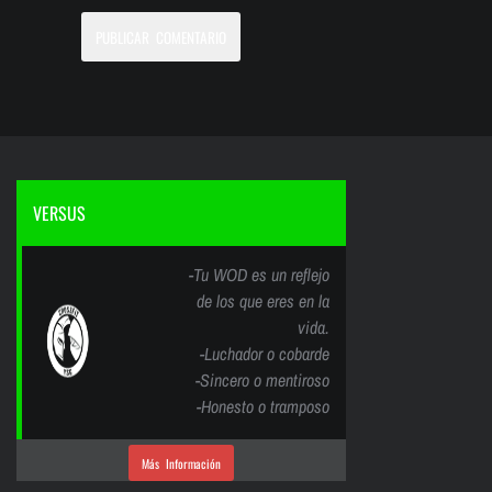
VERSUS
-Tu WOD es un reflejo
de los que eres en la
vida.
-Luchador o cobarde
-Sincero o mentiroso
-Honesto o tramposo
Más Información