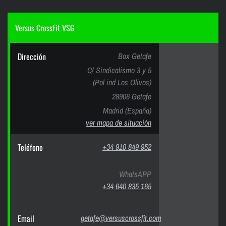
Versus CrossFit VSG
Dirección
Box Getafe
C/ Sindicalismo 3 y 5
(Pol ind Los Olivos)
28906 Getafe
Madrid (España)
ver mapa de situación
Teléfono
+34 910 849 952
WhatsAPP
+34 640 835 165
Email
getafe@versuscrossfit.com