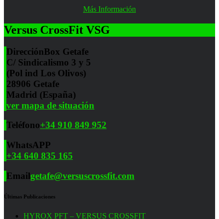
Más Información
Versus CrossFit VSG
Dirección
Box Getafe
C/ Sindicalismo 3 y 5
(Pol ind Los Olivos)
28906 Getafe
Madrid (España)
ver mapa de situación
Teléfono
+34 910 849 952
WhatsAPP
+34 640 835 165
Email
getafe@versuscrossfit.com
Últimas Publicaciones
HYROX PFT – VERSUS CROSSFIT