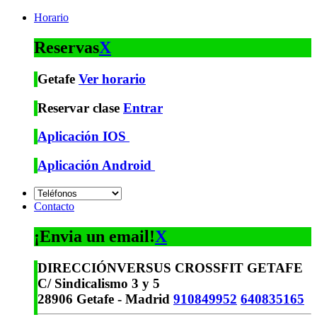
Horario
Reservas
X
Getafe
Ver horario
Reservar clase
Entrar
Aplicación IOS
Aplicación Android
Contacto
¡Envia un email!
X
DIRECCIÓN
VERSUS CROSSFIT GETAFE
C/ Sindicalismo 3 y 5
28906 Getafe - Madrid
910849952
640835165