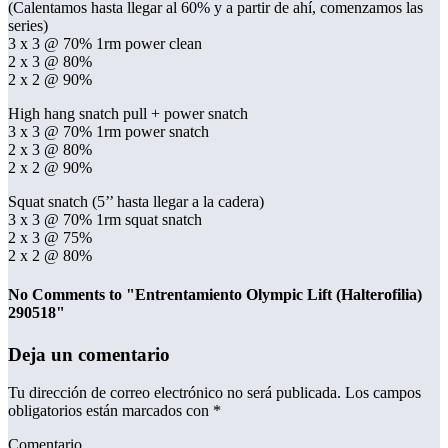
(Calentamos hasta llegar al 60% y a partir de ahí, comenzamos las
series)
3 x 3 @ 70% 1rm power clean
2 x 3 @ 80%
2 x 2 @ 90%
High hang snatch pull + power snatch
3 x 3 @ 70% 1rm power snatch
2 x 3 @ 80%
2 x 2 @ 90%
Squat snatch (5’’ hasta llegar a la cadera)
3 x 3 @ 70% 1rm squat snatch
2 x 3 @ 75%
2 x 2 @ 80%
No Comments to "Entrentamiento Olympic Lift (Halterofilia)
290518"
Deja un comentario
Tu dirección de correo electrónico no será publicada.
Los campos
obligatorios están marcados con
*
Comentario