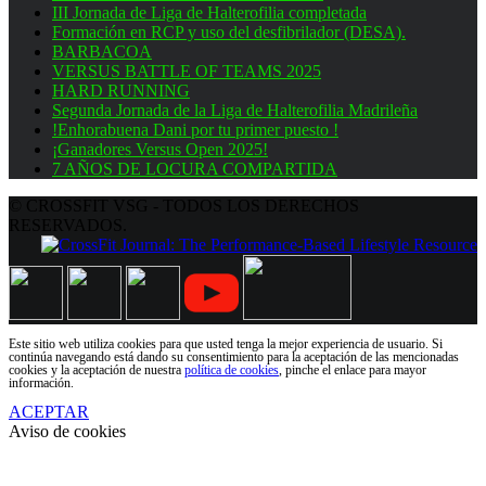
III Jornada de Liga de Halterofilia completada
Formación en RCP y uso del desfibrilador (DESA).
BARBACOA
VERSUS BATTLE OF TEAMS 2025
HARD RUNNING
Segunda Jornada de la Liga de Halterofilia Madrileña
!Enhorabuena Dani por tu primer puesto !
¡Ganadores Versus Open 2025!
7 AÑOS DE LOCURA COMPARTIDA
© CROSSFIT VSG - TODOS LOS DERECHOS
RESERVADOS.
Este sitio web utiliza cookies para que usted tenga la mejor experiencia de usuario. Si
continúa navegando está dando su consentimiento para la aceptación de las mencionadas
cookies y la aceptación de nuestra
política de cookies
, pinche el enlace para mayor
información.
ACEPTAR
Aviso de cookies