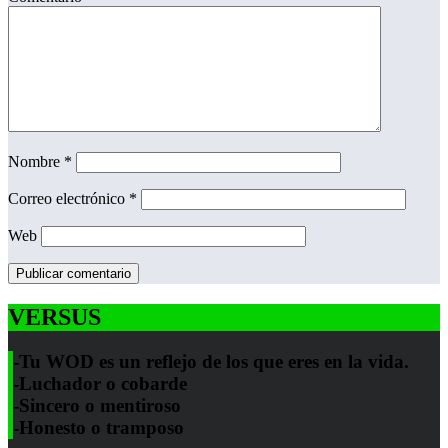
Nombre
*
Correo electrónico
*
Web
VERSUS
-Tu WOD es un reflejo de los que eres en la vida.
-Luchador o cobarde
-Sincero o mentiroso
-Honesto o tramposo