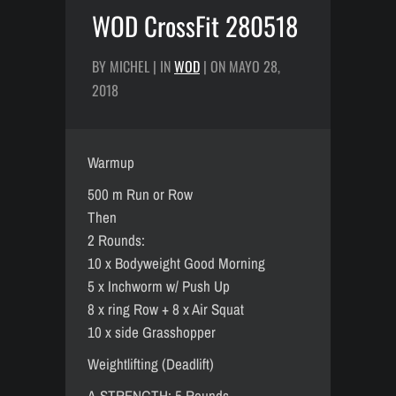
WOD CrossFit 280518
BY MICHEL | IN
WOD
| ON MAYO 28,
2018
Warmup
500 m Run or Row
Then
2 Rounds:
10 x Bodyweight Good Morning
5 x Inchworm w/ Push Up
8 x ring Row + 8 x Air Squat
10 x side Grasshopper
Weightlifting (Deadlift)
A-STRENGTH: 5 Rounds