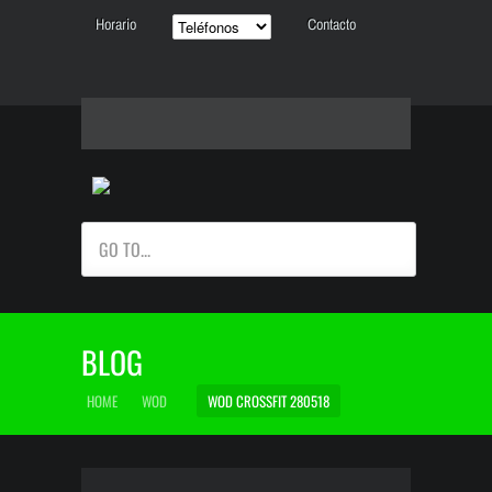
Horario
Contacto
GO TO...
BLOG
HOME
WOD
WOD CROSSFIT 280518