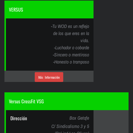
VERSUS
-Tu WOD es un reflejo
de los que eres en la
vida.
-Luchador o cobarde
-Sincero o mentiroso
-Honesto o tramposo
Más Información
Versus CrossFit VSG
Dirección
Box Getafe
C/ Sindicalismo 3 y 5