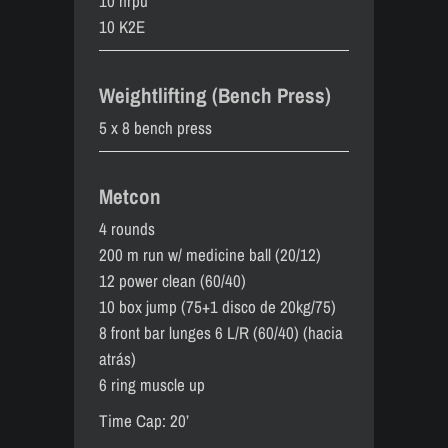
10 hrpu
10 K2E
Weightlifting (Bench Press)
5 x 8 bench press
Metcon
4 rounds
200 m run w/ medicine ball (20/12)
12 power clean (60/40)
10 box jump (75+1 disco de 20kg/75)
8 front bar lunges 6 L/R (60/40) (hacia
atrás)
6 ring muscle up
Time Cap: 20’