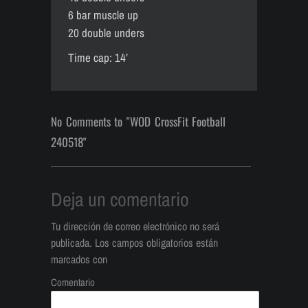
6 bar muscle up
20 double unders
Time cap: 14’
No Comments to "WOD CrossFit Football
240518"
Deja un comentario
Tu dirección de correo electrónico no será
publicada.
Los campos obligatorios están
marcados con
Comentario