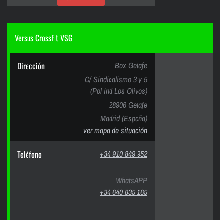
Versus CrossFit VSG
Dirección
Box Getafe
C/ Sindicalismo 3 y 5
(Pol ind Los Olivos)
28906 Getafe
Madrid (España)
ver mapa de situación
Teléfono
+34 910 849 952
WhatsAPP
+34 640 835 165