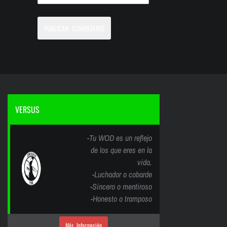
VERSUS
-Tu WOD es un reflejo
de los que eres en la
vida.
-Luchador o cobarde
-Sincero o mentiroso
-Honesto o tramposo
Más Información