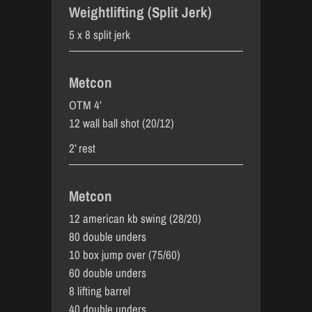
Weightlifting (Split Jerk)
5 x 8 split jerk
Metcon
OTM 4’
12 wall ball shot (20/12)
2’ rest
Metcon
12 american kb swing (28/20)
80 double unders
10 box jump over (75/60)
60 double unders
8 lifting barrel
40 double unders