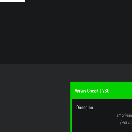
Versus CrossFit VSG
Dirección
C/ Sindi
(Pol i