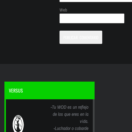
Web
VERSUS
-Tu WOD es un reflejo
de los que eres en la
vida.
-Luchador o cobarde