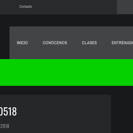
Contacto
INICIO
CONÓCENOS
CLASES
ENTRENAD
0518
 2018