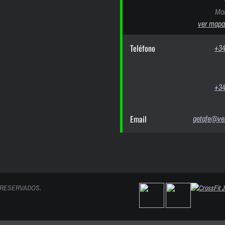
Mad
ver mapa
Teléfono
+34
+34
Email
getafe@ver
 RESERVADOS.