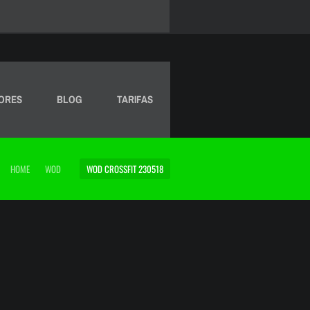
ORES
BLOG
TARIFAS
HOME
WOD
WOD CROSSFIT 230518