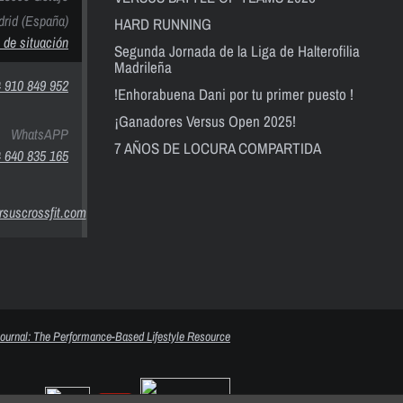
rid (España)
HARD RUNNING
 de situación
Segunda Jornada de la Liga de Halterofilia
Madrileña
 910 849 952
!Enhorabuena Dani por tu primer puesto !
¡Ganadores Versus Open 2025!
WhatsAPP
7 AÑOS DE LOCURA COMPARTIDA
 640 835 165
suscrossfit.com