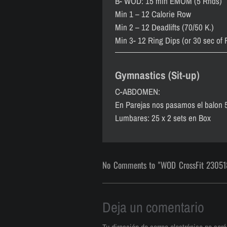
B- WOD: 15 min EMOM (5 Rnds)
Min 1 – 12 Calorie Row
Min 2 – 12 Deadlifts (70/50 K.)
Min 3- 12 Ring Dips (or 30 sec of
Gymnastics (Sit-up)
C-ABDOMEN:
En Parejas nos pasamos el balon 
Lumbares: 25 x 2 sets en Box
No Comments to "WOD CrossFit 23051
Deja un comentario