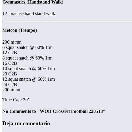
Gymnastics (Handstand Walk)
12’ practise hand stand walk
Metcon (Tiempo)
200 m run
6 squat snatch @ 60% 1rm
12 C2B
8 squat snatch @ 60% 1rm
16 C2B
10 squat snatch @ 60% 1rm
20 C2B
12 squat snatch @ 60% 1rm
24 C2B
200 m run
Time Cap: 20’
No Comments to "WOD CrossFit Football 220518"
Deja un comentario