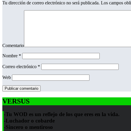
Tu dirección de correo electrónico no será publicada.
Los campos obli
Comentario
Nombre
*
Correo electrónico
*
Web
VERSUS
-Tu WOD es un reflejo de los que eres en la vida.
-Luchador o cobarde
-Sincero o mentiroso