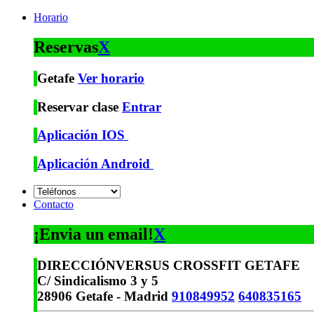
Horario
Reservas
X
Getafe
Ver horario
Reservar clase
Entrar
Aplicación IOS
Aplicación Android
Contacto
¡Envia un email!
X
DIRECCIÓN
VERSUS CROSSFIT GETAFE
C/ Sindicalismo 3 y 5
28906 Getafe - Madrid
910849952
640835165