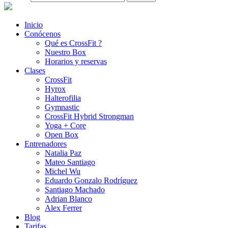
Inicio
Conócenos
Qué es CrossFit ?
Nuestro Box
Horarios y reservas
Clases
CrossFit
Hyrox
Halterofilia
Gymnastic
CrossFit Hybrid Strongman
Yoga + Core
Open Box
Entrenadores
Natalia Paz
Mateo Santiago
Michel Wu
Eduardo Gonzalo Rodríguez
Santiago Machado
Adrian Blanco
Alex Ferrer
Blog
Tarifas