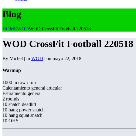
Blog
HOME
WOD
WOD CrossFit Football 220518
WOD CrossFit Football 220518
By Michel | In
WOD
| on mayo 22, 2018
Warmup
1000 m row / run
Calentamiento general articular
Estiramiento general
2 rounds
10 snatch deadlift
10 hang power snatch
10 hang squat snatch
10 OHS