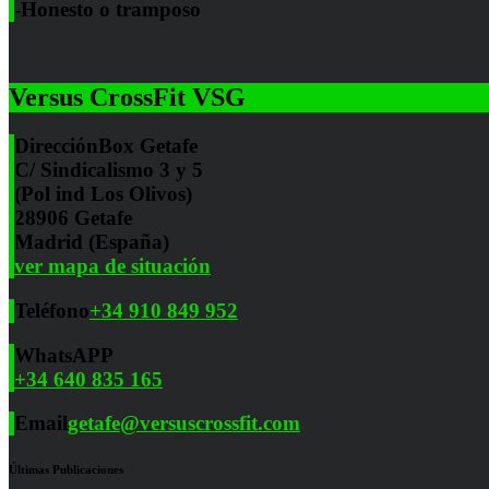
-Honesto o tramposo
Versus CrossFit VSG
Dirección
Box Getafe
C/ Sindicalismo 3 y 5
(Pol ind Los Olivos)
28906 Getafe
Madrid (España)
ver mapa de situación
Teléfono
+34 910 849 952
WhatsAPP
+34 640 835 165
Email
getafe@versuscrossfit.com
Últimas Publicaciones