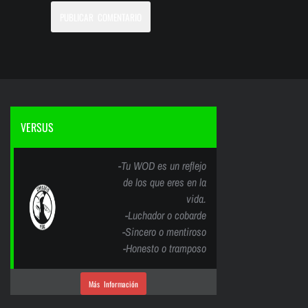
VERSUS
-Tu WOD es un reflejo
de los que eres en la
vida.
-Luchador o cobarde
-Sincero o mentiroso
-Honesto o tramposo
Más Información