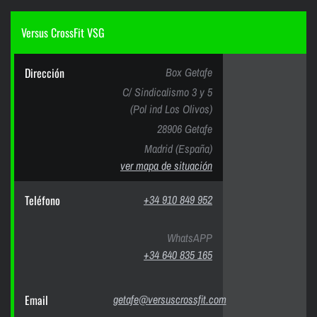
Versus CrossFit VSG
Dirección
Box Getafe
C/ Sindicalismo 3 y 5
(Pol ind Los Olivos)
28906 Getafe
Madrid (España)
ver mapa de situación
Teléfono
+34 910 849 952
WhatsAPP
+34 640 835 165
Email
getafe@versuscrossfit.com