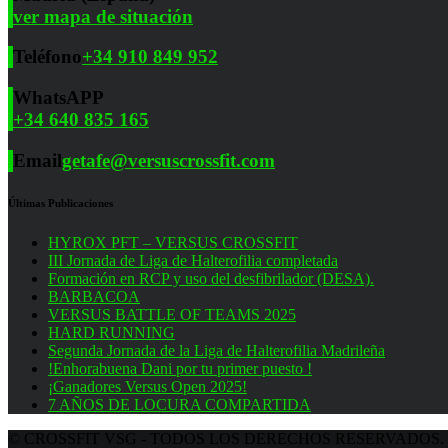
ver mapa de situación
Teléfono
+34 910 849 952
WhatsAPP
+34 640 835 165
Email
getafe@versuscrossfit.com
Últimas Publicaciones
HYROX PFT – VERSUS CROSSFIT
III Jornada de Liga de Halterofilia completada
Formación en RCP y uso del desfibrilador (DESA).
BARBACOA
VERSUS BATTLE OF TEAMS 2025
HARD RUNNING
Segunda Jornada de la Liga de Halterofilia Madrileña
!Enhorabuena Dani por tu primer puesto !
¡Ganadores Versus Open 2025!
7 AÑOS DE LOCURA COMPARTIDA
© CROSSFIT VSG - TODOS LOS DERECHOS RESERVADOS.