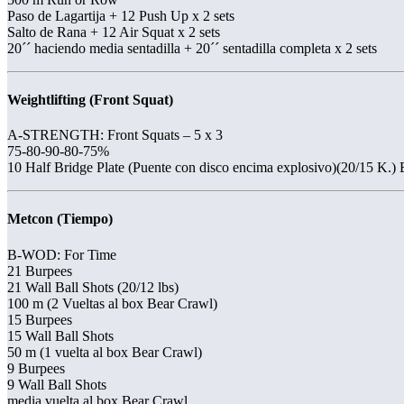
Paso de Lagartija + 12 Push Up x 2 sets
Salto de Rana + 12 Air Squat x 2 sets
20´´ haciendo media sentadilla + 20´´ sentadilla completa x 2 sets
Weightlifting (Front Squat)
A-STRENGTH: Front Squats – 5 x 3
75-80-90-80-75%
10 Half Bridge Plate (Puente con disco encima explosivo)(20/15 K.) 
Metcon (Tiempo)
B-WOD: For Time
21 Burpees
21 Wall Ball Shots (20/12 lbs)
100 m (2 Vueltas al box Bear Crawl)
15 Burpees
15 Wall Ball Shots
50 m (1 vuelta al box Bear Crawl)
9 Burpees
9 Wall Ball Shots
media vuelta al box Bear Crawl