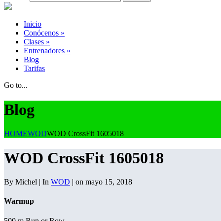
Inicio
Conócenos
»
Clases
»
Entrenadores
»
Blog
Tarifas
Go to...
Blog
HOME
WOD
WOD CrossFit 1605018
WOD CrossFit 1605018
By Michel | In
WOD
| on mayo 15, 2018
Warmup
500 m Run or Row