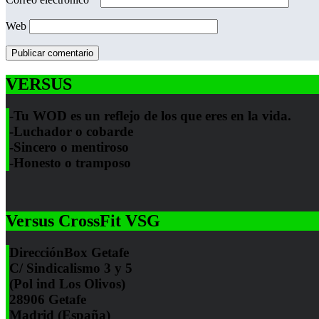
Web
VERSUS
-Tu WOD es un reflejo de los que eres en la vida.
-Luchador o cobarde
-Sincero o mentiroso
-Honesto o tramposo
Versus CrossFit VSG
Dirección
Box Getafe
C/ Sindicalismo 3 y 5
(Pol ind Los Olivos)
28906 Getafe
Madrid (España)