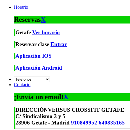
Horario
Reservas
X
Getafe
Ver horario
Reservar clase
Entrar
Aplicación IOS
Aplicación Android
Contacto
¡Envia un email!
X
DIRECCIÓN
VERSUS CROSSFIT GETAFE
C/ Sindicalismo 3 y 5
28906 Getafe - Madrid
910849952
640835165