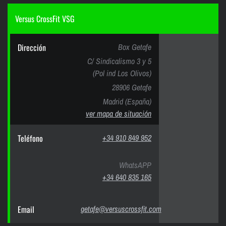
Versus CrossFit VSG
Dirección
Box Getafe
C/ Sindicalismo 3 y 5
(Pol ind Los Olivos)
28906 Getafe
Madrid (España)
ver mapa de situación
Teléfono
+34 910 849 952
WhatsAPP
+34 640 835 165
Email
getafe@versuscrossfit.com