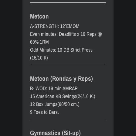
Metcon
A-STRENGTH: 12´ EMOM
Even minutes: Deadlifts x 10 Reps @
60% 1RM
Odd Minutes: 10 DB Strict Press
(15/10 K)
Metcon (Rondas y Reps)
B- WOD: 16 min AMRAP
15 American KB Swings(24/16 K.)
12 Box Jumps(60/50 cm.)
9 Toes to Bars.
Gymnastics (Sit-up)