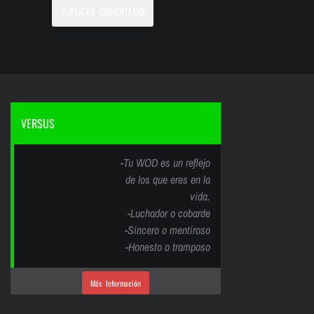
VERSUS
-Tu WOD es un reflejo
de los que eres en la
vida.
-Luchador o cobarde
-Sincero o mentiroso
-Honesto o tramposo
Más Información