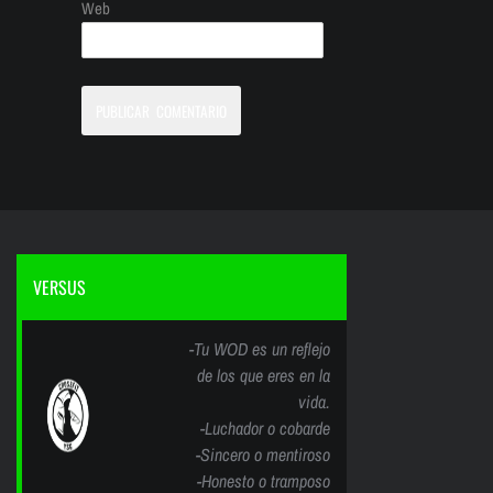
Web
VERSUS
-Tu WOD es un reflejo
de los que eres en la
vida.
-Luchador o cobarde
-Sincero o mentiroso
-Honesto o tramposo