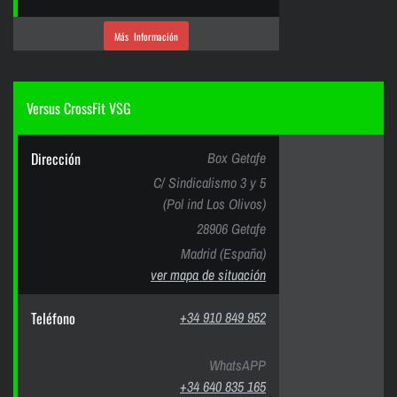
Más Información
Versus CrossFit VSG
Dirección
Box Getafe
C/ Sindicalismo 3 y 5
(Pol ind Los Olivos)
28906 Getafe
Madrid (España)
ver mapa de situación
Teléfono
+34 910 849 952
WhatsAPP
+34 640 835 165