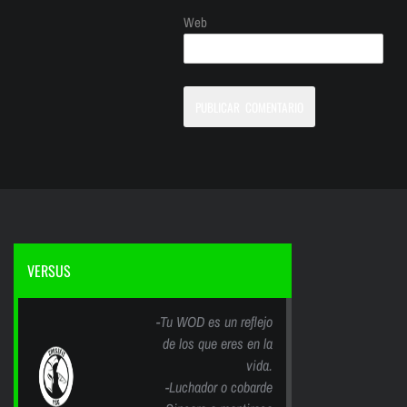
Web
VERSUS
-Tu WOD es un reflejo
de los que eres en la
vida.
-Luchador o cobarde