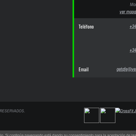
Mad
ver mapa
Teléfono
+34
+34
Email
getafe@ver
 RESERVADOS.
uario. Si continúa navegando está dando su consentimiento para la aceptación de l