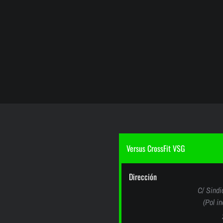
Versus CrossFit VSG
Dirección
C/ Sindi
(Pol i