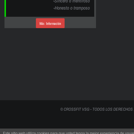
-Sincero o mentiroso
-Honesto o tramposo
Más Información
© CROSSFIT VSG - TODOS LOS DERECHOS
Este sitio web utiliza cookies para que usted tenga la mejor experiencia de us