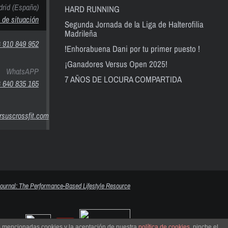
rid (España)
HARD RUNNING
 de situación
Segunda Jornada de la Liga de Halterofilia
Madrileña
 910 849 952
!Enhorabuena Dani por tu primer puesto !
¡Ganadores Versus Open 2025!
WhatsAPP
7 AÑOS DE LOCURA COMPARTIDA
 640 835 165
suscrossfit.com
as mencionadas cookies y la aceptación de nuestra
política de cookies
, pinche el