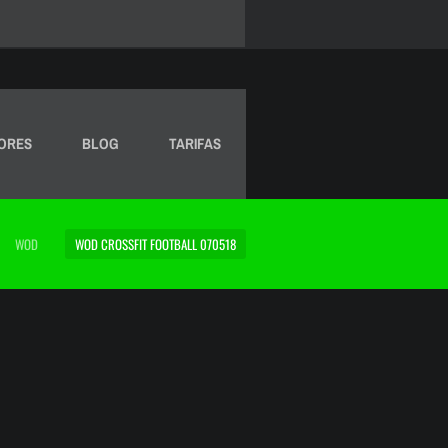
ORES
BLOG
TARIFAS
WOD
WOD CROSSFIT FOOTBALL 070518