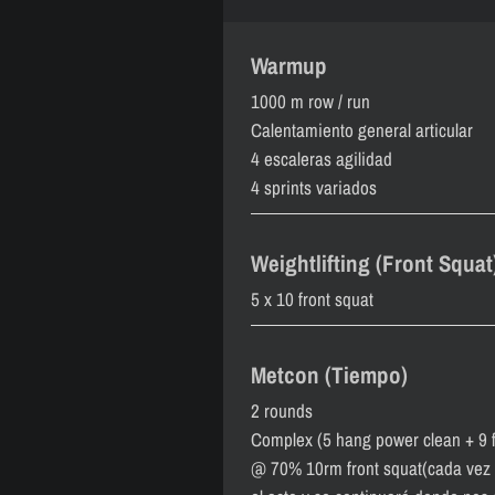
Warmup
1000 m row / run
Calentamiento general articular
4 escaleras agilidad
4 sprints variados
Weightlifting (Front Squat
5 x 10 front squat
Metcon (Tiempo)
2 rounds
Complex (5 hang power clean + 9 f
@ 70% 10rm front squat(cada vez q