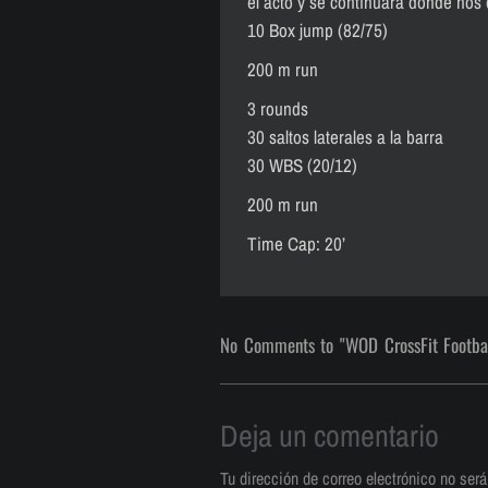
el acto y se continuará donde no
10 Box jump (82/75)
200 m run
3 rounds
30 saltos laterales a la barra
30 WBS (20/12)
200 m run
Time Cap: 20’
No Comments to "WOD CrossFit Footba
Deja un comentario
Tu dirección de correo electrónico no será