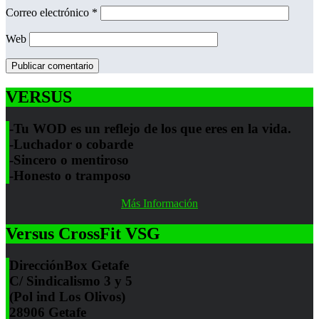
Correo electrónico
*
Web
VERSUS
-Tu WOD es un reflejo de los que eres en la vida.
-Luchador o cobarde
-Sincero o mentiroso
-Honesto o tramposo
Más Información
Versus CrossFit VSG
Dirección
Box Getafe
C/ Sindicalismo 3 y 5
(Pol ind Los Olivos)
28906 Getafe