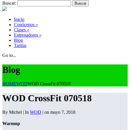
Buscar:
Inicio
Conócenos
»
Clases
»
Entrenadores
»
Blog
Tarifas
Go to...
Blog
HOME
WOD
WOD CrossFit 070518
WOD CrossFit 070518
By Michel | In
WOD
| on mayo 7, 2018
Warmup