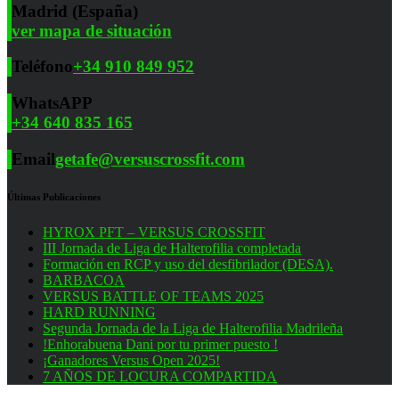
Madrid (España)
ver mapa de situación
Teléfono
+34 910 849 952
WhatsAPP
+34 640 835 165
Email
getafe@versuscrossfit.com
Últimas Publicaciones
HYROX PFT – VERSUS CROSSFIT
III Jornada de Liga de Halterofilia completada
Formación en RCP y uso del desfibrilador (DESA).
BARBACOA
VERSUS BATTLE OF TEAMS 2025
HARD RUNNING
Segunda Jornada de la Liga de Halterofilia Madrileña
!Enhorabuena Dani por tu primer puesto !
¡Ganadores Versus Open 2025!
7 AÑOS DE LOCURA COMPARTIDA