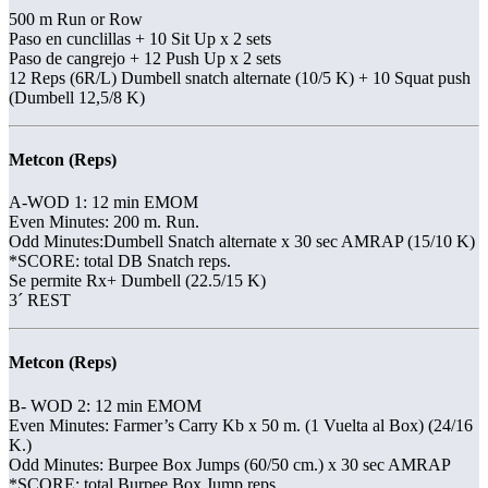
500 m Run or Row
Paso en cunclillas + 10 Sit Up x 2 sets
Paso de cangrejo + 12 Push Up x 2 sets
12 Reps (6R/L) Dumbell snatch alternate (10/5 K) + 10 Squat push
(Dumbell 12,5/8 K)
Metcon (Reps)
A-WOD 1: 12 min EMOM
Even Minutes: 200 m. Run.
Odd Minutes:Dumbell Snatch alternate x 30 sec AMRAP (15/10 K)
*SCORE: total DB Snatch reps.
Se permite Rx+ Dumbell (22.5/15 K)
3´ REST
Metcon (Reps)
B- WOD 2: 12 min EMOM
Even Minutes: Farmer’s Carry Kb x 50 m. (1 Vuelta al Box) (24/16
K.)
Odd Minutes: Burpee Box Jumps (60/50 cm.) x 30 sec AMRAP
*SCORE: total Burpee Box Jump reps