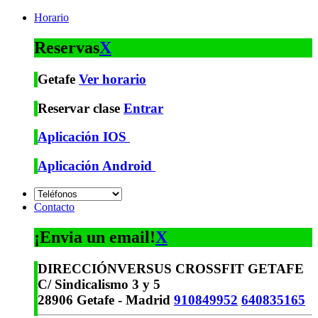
Horario
Reservas
X
Getafe
Ver horario
Reservar clase
Entrar
Aplicación IOS
Aplicación Android
Contacto
¡Envia un email!
X
DIRECCIÓN
VERSUS CROSSFIT GETAFE
C/ Sindicalismo 3 y 5
28906 Getafe - Madrid
910849952
640835165