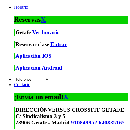
Horario
Reservas
X
Getafe
Ver horario
Reservar clase
Entrar
Aplicación IOS
Aplicación Android
Contacto
¡Envia un email!
X
DIRECCIÓN
VERSUS CROSSFIT GETAFE
C/ Sindicalismo 3 y 5
28906 Getafe - Madrid
910849952
640835165