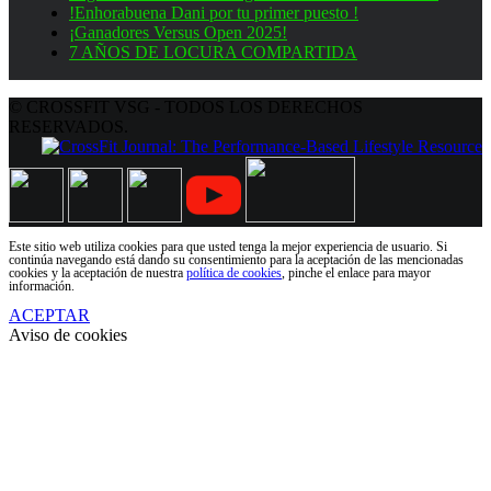
!Enhorabuena Dani por tu primer puesto !
¡Ganadores Versus Open 2025!
7 AÑOS DE LOCURA COMPARTIDA
© CROSSFIT VSG - TODOS LOS DERECHOS
RESERVADOS.
Este sitio web utiliza cookies para que usted tenga la mejor experiencia de usuario. Si
continúa navegando está dando su consentimiento para la aceptación de las mencionadas
cookies y la aceptación de nuestra
política de cookies
, pinche el enlace para mayor
información.
ACEPTAR
Aviso de cookies