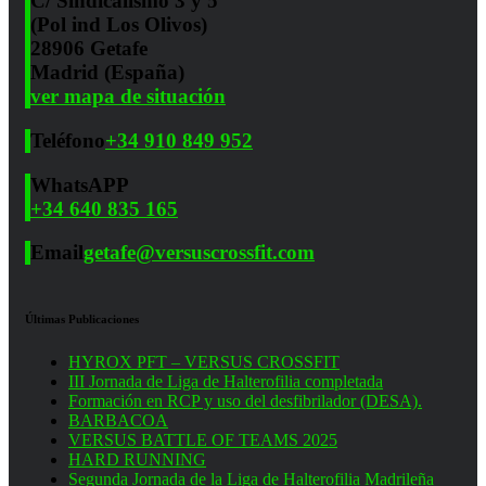
C/ Sindicalismo 3 y 5
(Pol ind Los Olivos)
28906 Getafe
Madrid (España)
ver mapa de situación
Teléfono
+34 910 849 952
WhatsAPP
+34 640 835 165
Email
getafe@versuscrossfit.com
Últimas Publicaciones
HYROX PFT – VERSUS CROSSFIT
III Jornada de Liga de Halterofilia completada
Formación en RCP y uso del desfibrilador (DESA).
BARBACOA
VERSUS BATTLE OF TEAMS 2025
HARD RUNNING
Segunda Jornada de la Liga de Halterofilia Madrileña