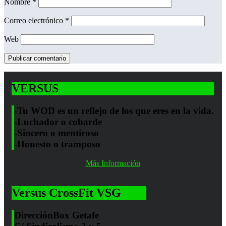
Nombre
*
Correo electrónico
*
Web
VERSUS
-Tu WOD es un reflejo de los que eres en la vida.
-Luchador o cobarde
-Sincero o mentiroso
-Honesto o tramposo
Más Información
Versus CrossFit VSG
Dirección
Box Getafe