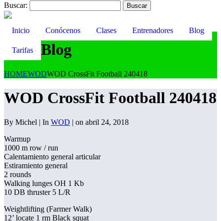
Buscar:
Inicio
Conócenos
Clases
Entrenadores
Blog
Blog
Tarifas
HOME
WOD
WOD CrossFit Football 240418
WOD CrossFit Football 240418
By Michel | In
WOD
| on abril 24, 2018
Warmup
1000 m row / run
Calentamiento general articular
Estiramiento general
2 rounds
Walking lunges OH 1 Kb
10 DB thruster 5 L/R
Weightlifting (Farmer Walk)
12’ locate 1 rm Black squat