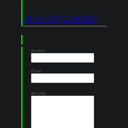
28906 Getafe - Madrid
910849952
640835165
Contacto
Nombre
Email
Mensaje