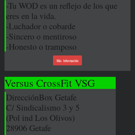
-Tu WOD es un reflejo de los que
eres en la vida.
-Luchador o cobarde
-Sincero o mentiroso
-Honesto o tramposo
Más Información
Versus CrossFit VSG
Dirección
Box Getafe
C/ Sindicalismo 3 y 5
(Pol ind Los Olivos)
28906 Getafe