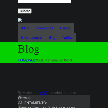
Inicio
Conócenos
Clases
Entrenadores
Blog
Tarifas
Blog
HOME
WOD
WOD Kettlebell 210418
WOD Kettlebell
210418
By Michel | In
WOD
| on abril 21, 2018
Warmup
CALENTAMIENTO:
-Paso de Oso + 15 Push Ups x 2 sets.