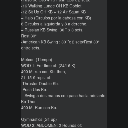
-16 Walking Lunge OH KB Goblet.
-12 Sit Up OH KB + 12 Air Squat KB
– Halo (Circulos por la cabeza con KB)
8 Circulos a izquierda y 8 a derecho.
– Russian KB Swing: 30´´ x 3 sets.
Rest 30“
-American KB Swing : 30´´x 2 sets/Rest 30“
entre sets.
Metcon (Tiempo)
WOD 1: For time of: (24/16 K)
400 M. run con Kb. then,
21-15-9 reps. of:
-Thruster Double Kb.
-Push Ups Kb.
– Swing a dos manos con paso hacia adelante
Kb Then
400 M. Run con Kb.
Gymnastics (Sit-up)
WOD 2: ABDOMEN: 2 Rounds of: