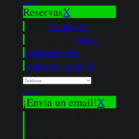
Horario
Reservas
X
Getafe
Ver horario
Reservar clase
Entrar
Aplicación IOS
Aplicación Android
Contacto
¡Envia un email!
X
DIRECCIÓN
VERSUS
CROSSFIT GETAFE
C/ Sindicalismo 3 y 5