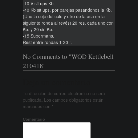
-10 V-sit ups Kb.
-40 Kb sit ups. por parejas pasandonos la Kb.
(Uno la coje del culo y otro de la asa en la
siguiente ronda al revés) 20 res. cada uno con
Kb. y 20 sin Kb.
-15 Supermans.
Rest entre rondas 1´30´´.
No Comments to "WOD Kettlebell
210418"
Deja un comentario
Tu dirección de correo electrónico no será
publicada.
Los campos obligatorios están
marcados con
*
Comentario