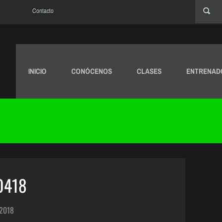
Contacto
INICIO
CONÓCENOS
CLASES
ENTRENAD
0418
 2018