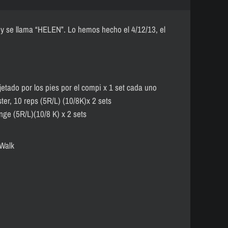
y se llama “HELEN”. Lo hemos hecho el 4/12/13, el
jetado por los pies por el compi x 1 set cada uno
ter, 10 reps (5R/L) (10/8K)x 2 sets
nge (5R/L)(10/8 K) x 2 sets
 Walk