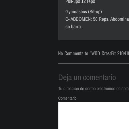
Pull-ups 12 reps
Gymnastics (Sit-up)
C- ABDOMEN: 50 Reps. Abdominales
en barra.
No Comments to "WOD CrossFit 21041
Deja un comentario
Tu dirección de correo electrónico no será
Comentario