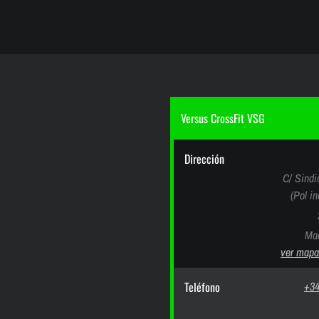
Versus CrossFit VSG
Dirección
C/ Sindi
(Pol i
Mad
ver mapa
Teléfono
+34