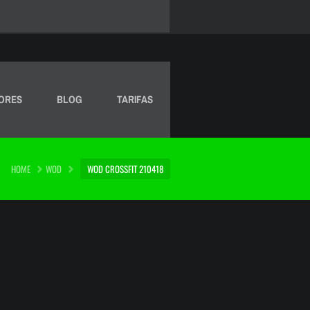
ORES
BLOG
TARIFAS
HOME
WOD
WOD CROSSFIT 210418