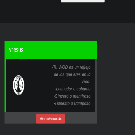
VERSUS
-Tu WOD es un reflejo
de los que eres en la
vida.
-Luchador o cobarde
-Sincero o mentiroso
-Honesto o tramposo
Más Información