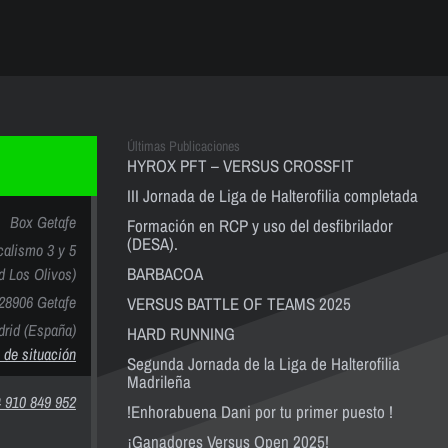
Últimas Publicaciones
HYROX PFT – VERSUS CROSSFIT
III Jornada de Liga de Halterofilia completada
Box Getafe
Formación en RCP y uso del desfibrilador
(DESA).
calismo 3 y 5
BARBACOA
nd Los Olivos)
28906 Getafe
VERSUS BATTLE OF TEAMS 2025
rid (España)
HARD RUNNING
 de situación
Segunda Jornada de la Liga de Halterofilia
Madrileña
 910 849 952
!Enhorabuena Dani por tu primer puesto !
¡Ganadores Versus Open 2025!