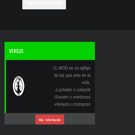
VERSUS
-Tu WOD es un reflejo
de los que eres en la
vida.
-Luchador o cobarde
-Sincero o mentiroso
-Honesto o tramposo
Más Información