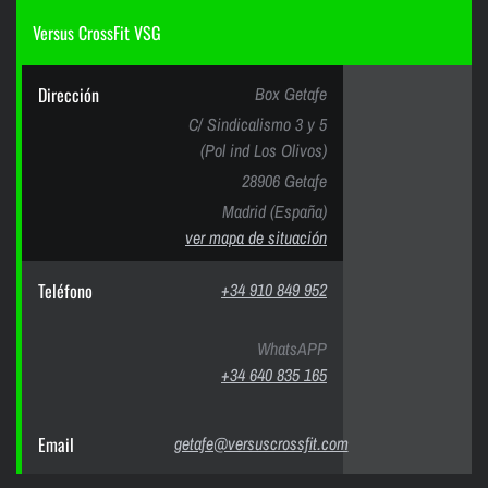
Versus CrossFit VSG
Dirección
Box Getafe
C/ Sindicalismo 3 y 5
(Pol ind Los Olivos)
28906 Getafe
Madrid (España)
ver mapa de situación
Teléfono
+34 910 849 952
WhatsAPP
+34 640 835 165
Email
getafe@versuscrossfit.com