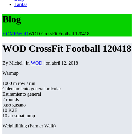
Tarifas
Blog
HOME
WOD
WOD CrossFit Football 120418
WOD CrossFit Football 120418
By Michel | In
WOD
| on abril 12, 2018
Warmup
1000 m row / run
Calentamiento general articular
Estiramiento general
2 rounds
paso gusano
10 K2E
10 air squat jump
Weightlifting (Farmer Walk)