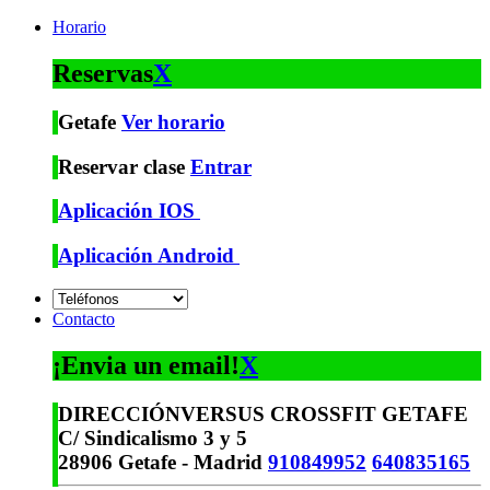
Horario
Reservas
X
Getafe
Ver horario
Reservar clase
Entrar
Aplicación IOS
Aplicación Android
Contacto
¡Envia un email!
X
DIRECCIÓN
VERSUS CROSSFIT GETAFE
C/ Sindicalismo 3 y 5
28906 Getafe - Madrid
910849952
640835165