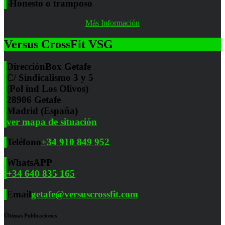
-Honesto o tramposo
Más Información
Versus CrossFit VSG
Dirección
Box Getafe
C/ Sindicalismo 3 y 5
(Pol ind Los Olivos)
28906 Getafe
Madrid (España)
ver mapa de situación
Teléfono
+34 910 849 952
WhatsAPP
+34 640 835 165
Email
getafe@versuscrossfit.com
Últimas Publicaciones