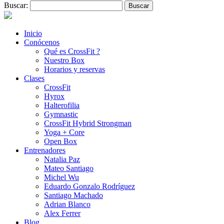
Buscar:
Inicio
Conócenos
Qué es CrossFit ?
Nuestro Box
Horarios y reservas
Clases
CrossFit
Hyrox
Halterofilia
Gymnastic
CrossFit Hybrid Strongman
Yoga + Core
Open Box
Entrenadores
Natalia Paz
Mateo Santiago
Michel Wu
Eduardo Gonzalo Rodríguez
Santiago Machado
Adrian Blanco
Alex Ferrer
Blog