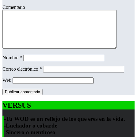
Comentario
Nombre
*
Correo electrónico
*
Web
VERSUS
-Tu WOD es un reflejo de los que eres en la vida.
-Luchador o cobarde
-Sincero o mentiroso