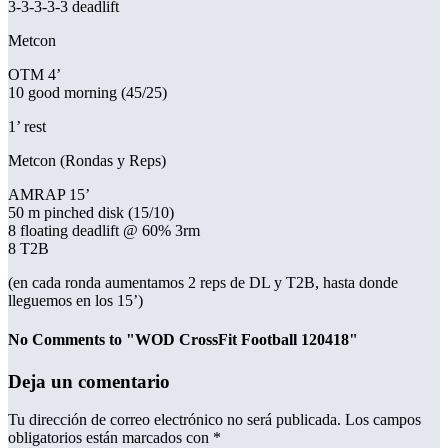
3-3-3-3-3 deadlift
Metcon
OTM 4’
10 good morning (45/25)
1’ rest
Metcon (Rondas y Reps)
AMRAP 15’
50 m pinched disk (15/10)
8 floating deadlift @ 60% 3rm
8 T2B
(en cada ronda aumentamos 2 reps de DL y T2B, hasta donde
lleguemos en los 15’)
No Comments to "WOD CrossFit Football 120418"
Deja un comentario
Tu dirección de correo electrónico no será publicada.
Los campos
obligatorios están marcados con
*