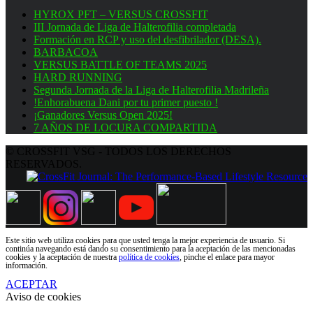
HYROX PFT – VERSUS CROSSFIT
III Jornada de Liga de Halterofilia completada
Formación en RCP y uso del desfibrilador (DESA).
BARBACOA
VERSUS BATTLE OF TEAMS 2025
HARD RUNNING
Segunda Jornada de la Liga de Halterofilia Madrileña
!Enhorabuena Dani por tu primer puesto !
¡Ganadores Versus Open 2025!
7 AÑOS DE LOCURA COMPARTIDA
© CROSSFIT VSG - TODOS LOS DERECHOS
RESERVADOS.
Este sitio web utiliza cookies para que usted tenga la mejor experiencia de usuario. Si
continúa navegando está dando su consentimiento para la aceptación de las mencionadas
cookies y la aceptación de nuestra
política de cookies
, pinche el enlace para mayor
información.
ACEPTAR
Aviso de cookies