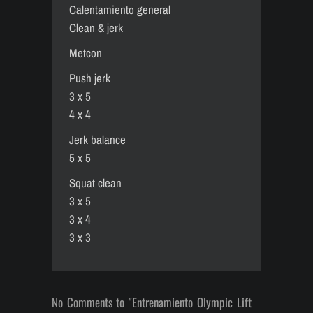
Calentamiento general
Clean & jerk
Metcon
Push jerk
3 x 5
4 x 4
Jerk balance
5 x 5
Squat clean
3 x 5
3 x 4
3 x 3
No Comments to "Entrenamiento Olympic Lift