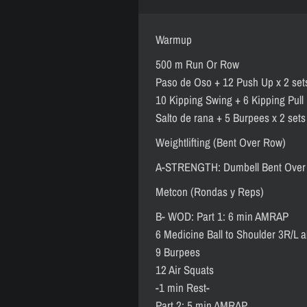
Warmup
500 m Run Or Row
Paso de Oso + 12 Push Up x 2 set
10 Kipping Swing + 6 Kipping Pull 
Salto de rana + 5 Burpees x 2 sets
Weightlifting (Bent Over Row)
A-STRENGTH: Dumbell Bent Over 
Metcon (Rondas y Reps)
B- WOD: Part 1: 6 min AMRAP
6 Medicine Ball to Shoulder 3R/L a
9 Burpees
12 Air Squats
-1 min Rest-
Part 2: 5 min AMRAP