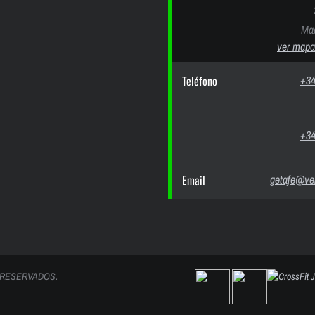
Mad
ver mapa
Teléfono
+34
+34
Email
getafe@ver
 RESERVADOS.