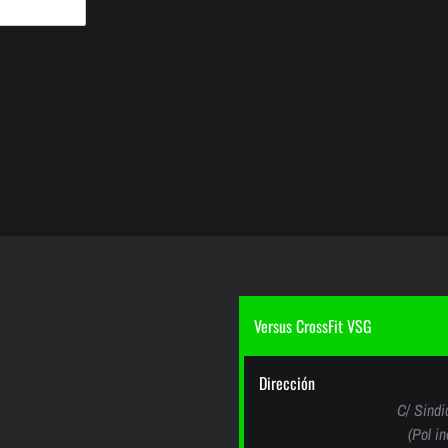
Versus CrossFit VSG
Dirección
C/ Sindi
(Pol i