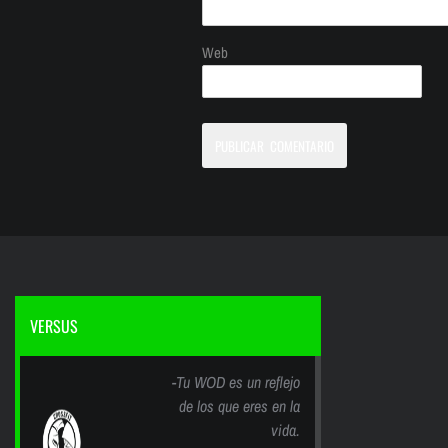
Web
VERSUS
-Tu WOD es un reflejo
de los que eres en la
vida.