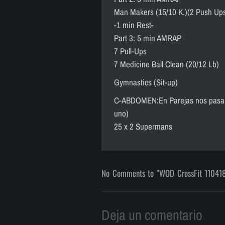
Man Makers (15/10 K.)(2 Push Up
-1 min Rest-
Part 3: 5 min AMRAP
7 Pull-Ups
7 Medicine Ball Clean (20/12 Lb)
Gymnastics (Sit-up)
C-ABDOMEN:En Parejas nos pasamo
uno)
25 x 2 Supermans
No Comments to "WOD CrossFit 11041
Deja un comentario