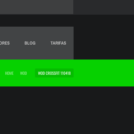
ORES
BLOG
TARIFAS
HOME
WOD
WOD CROSSFIT 110418