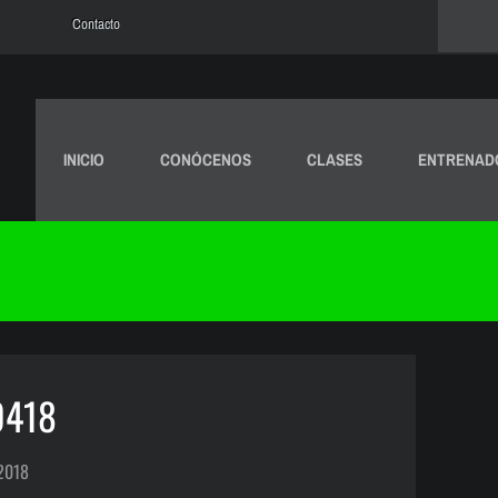
Contacto
INICIO
CONÓCENOS
CLASES
ENTRENAD
0418
 2018