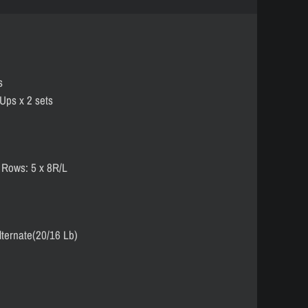
s
Ups x 2 sets
Rows: 5 x 8R/L
lternate(20/16 Lb)