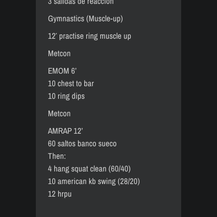
3 salidas de reacción
Gymnastics (Muscle-up)
12′ practise ring muscle up
Metcon
EMOM 6’
10 chest to bar
10 ring dips
Metcon
AMRAP 12’
60 saltos banco sueco
Then:
4 hang squat clean (60/40)
10 american kb swing (28/20)
12 hrpu