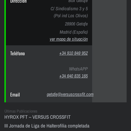
Dirección
Box Getafe
C/ Sindicalismo 3 y 5
(Pol ind Los Olivos)
28906 Getafe
Madrid (España)
ver mapa de situación
Teléfono
+34 910 849 952
WhatsAPP
+34 640 835 165
Email
getafe@versuscrossfit.com
Últimas Publicaciones
HYROX PFT – VERSUS CROSSFIT
III Jornada de Liga de Halterofilia completada