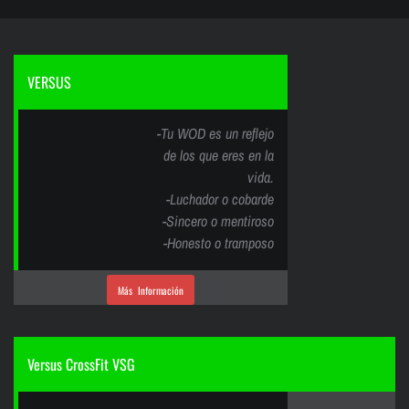
VERSUS
-Tu WOD es un reflejo
de los que eres en la
vida.
-Luchador o cobarde
-Sincero o mentiroso
-Honesto o tramposo
Más Información
Versus CrossFit VSG