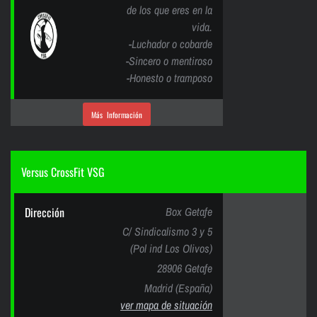
de los que eres en la
vida.
-Luchador o cobarde
-Sincero o mentiroso
-Honesto o tramposo
Más Información
Versus CrossFit VSG
Dirección
Box Getafe
C/ Sindicalismo 3 y 5
(Pol ind Los Olivos)
28906 Getafe
Madrid (España)
ver mapa de situación