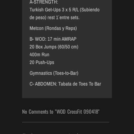
A-STRENGTH:
Turkish Get-Ups 3 x 5 R/L (Subiendo
de peso) rest 1´ entre sets.
Metcon (Rondas y Reps)
B- WOD: 17 min AMRAP
20 Box Jumps (60/50 cm)
400m Run
20 Push-Ups
Gymnastics (Toes-to-Bar)
C- ABDOMEN: Tabata de Toes To Bar
No Comments to "WOD CrossFit 090418"