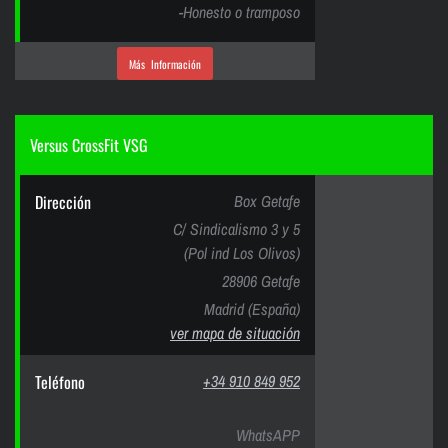
-Honesto o tramposo
Más Información
Versus CrossFit VSG
Dirección
Box Getafe
C/ Sindicalismo 3 y 5
(Pol ind Los Olivos)
28906 Getafe
Madrid (España)
ver mapa de situación
Teléfono
+34 910 849 952
WhatsAPP