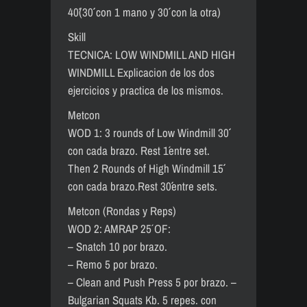
40´´(30´´ con 1 mano y 30´´ con la otra)
Skill
TECNICA: LOW WINDMILL AND HIGH
WINDMILL Explicacion de los dos
ejercicios y practica de los mismos.
Metcon
WOD 1: 3 rounds of Low Windmill 30´´
con cada brazo. Rest 1´entre set.
Then 2 Rounds of High Windmill 15´´
con cada brazo.Rest 30´´entre sets.
Metcon (Rondas y Reps)
WOD 2: AMRAP 25´ OF:
– Snatch 10 por brazo.
– Remo 5 por brazo.
– Clean and Push Press 5 por brazo. –
Bulgarian Squats Kb. 5 repes. con