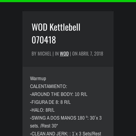
WOD Kettlebell
070418
BY MICHEL | IN
WOD
| ON ABRIL 7, 2018
Warmup
CALENTAMIENTO:
-AROUND THE BODY: 10 R/L
-FIGURA DE 8: 8 R/L
-HALO: 8R/L
-SWING A DOS MANOS 180 º: 30´´ x 3
sets. /Rest 30“
-CLEAN AND JERK: : 1´ x 3 Sets/Rest