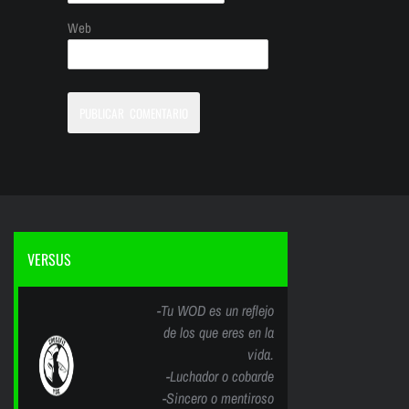
Web
VERSUS
-Tu WOD es un reflejo
de los que eres en la
vida.
-Luchador o cobarde
-Sincero o mentiroso