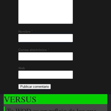
Nombre
*
Correo electrónico
*
Web
VERSUS
-Tu WOD es un reflejo de los que