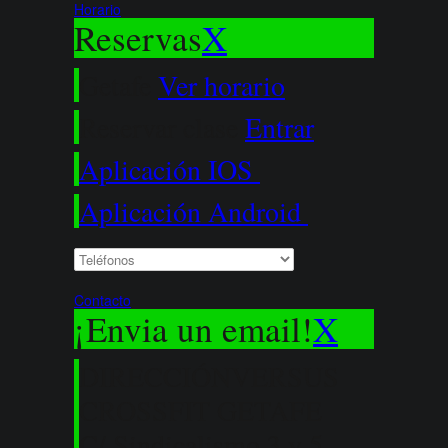
Horario
Reservas
X
Getafe
Ver horario
Reservar clase
Entrar
Aplicación IOS
Aplicación Android
Contacto
¡Envia un email!
X
DIRECCIÓN
VERSUS
CROSSFIT GETAFE
C/ Sindicalismo 3 y 5