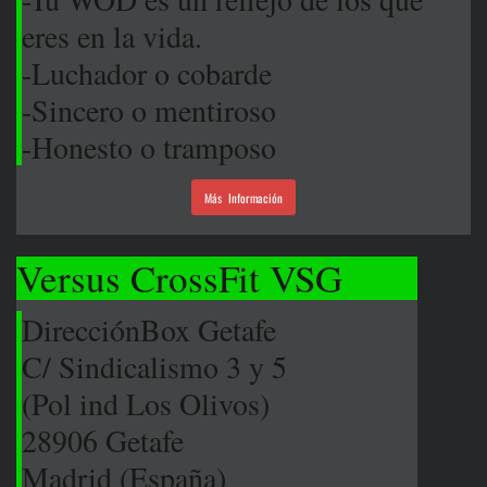
eres en la vida.
-Luchador o cobarde
-Sincero o mentiroso
-Honesto o tramposo
Más Información
Versus CrossFit VSG
Dirección
Box Getafe
C/ Sindicalismo 3 y 5
(Pol ind Los Olivos)
28906 Getafe
Madrid (España)