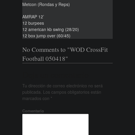
Metcon (Rondas y Reps)
AMRAP 12’
12 burpees
12 american kb swing (28/20)
12 box jump over (60/45)
No Comments to "WOD CrossFit
Football 050418"
Deja un comentario
Tu dirección de correo electrónico no será
publicada.
Los campos obligatorios están
marcados con
*
Comentario