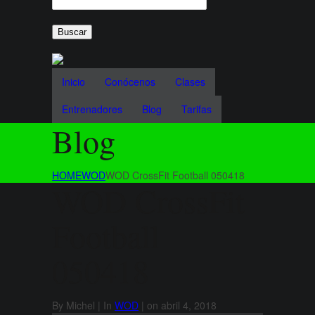
Inicio
Conócenos
Clases
Entrenadores
Blog
Tarifas
Blog
HOME
WOD
WOD CrossFit Football 050418
WOD CrossFit
Football
050418
By Michel | In
WOD
| on abril 4, 2018