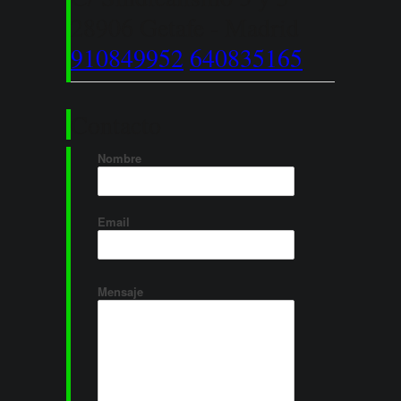
28906 Getafe - Madrid
910849952
640835165
Contacto
Nombre
Email
Mensaje