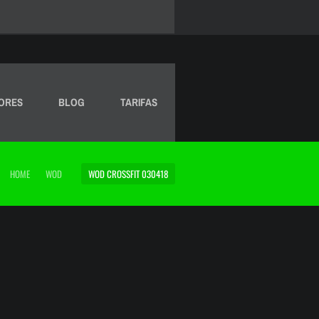
ORES
BLOG
TARIFAS
HOME
WOD
WOD CROSSFIT 030418