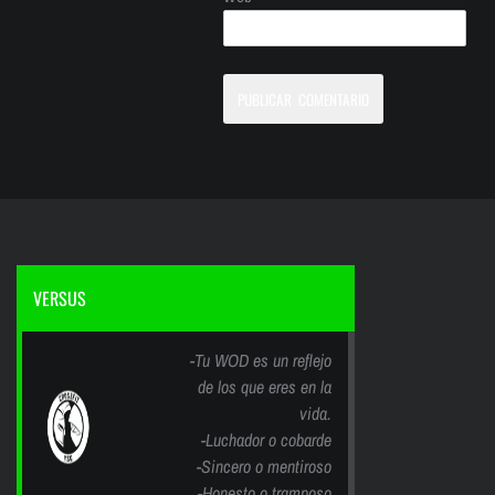
VERSUS
-Tu WOD es un reflejo
de los que eres en la
vida.
-Luchador o cobarde
-Sincero o mentiroso
-Honesto o tramposo