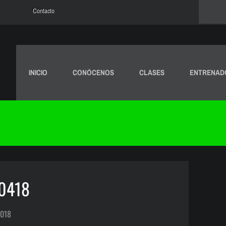
Contacto
INICIO
CONÓCENOS
CLASES
ENTRENAD
30418
2018