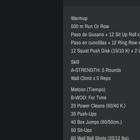
Warmup
500 m Run Or Row
Paso de Gusano + 12 Sit Up Roll x
Paso en cunclillas + 12 Ring Row x
12 Squat Push Disk (15/10 K) + 2 W
Skill
A-STRENGTH: 5 Rounds
Wall Climb x 5 Reps
Metcon (Tiempo)
B-WOD: For Time
20 Power Cleans (60/40 K.)
30 Push-Ups
40 Box Jumps (60/50cm.)
50 Sit-Ups
60 Wall Ball Shots (20/12 lbs)