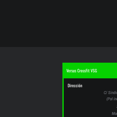
Versus CrossFit VSG
Dirección
C/ Sindi
(Pol i
Mad