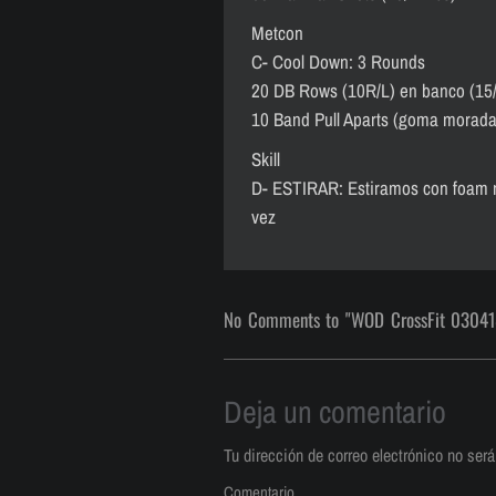
Metcon
C- Cool Down: 3 Rounds
20 DB Rows (10R/L) en banco (15
10 Band Pull Aparts (goma morada
Skill
D- ESTIRAR: Estiramos con foam ro
vez
No Comments to "WOD CrossFit 03041
Deja un comentario
Tu dirección de correo electrónico no será
Comentario