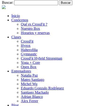
Buscar:
Inicio
Conócenos
Qué es CrossFit ?
Nuestro Box
Horarios y reservas
Clases
CrossFit
Hyrox
Halterofilia
Gymnastic
CrossFit Hybrid Strongman
Yoga + Core
Open Box
Entrenadores
Natalia Paz
Mateo Santiago
Michel Wu
Eduardo Gonzalo Rodríguez
Santiago Machado
Adrian Blanco
Alex Ferrer
Blog