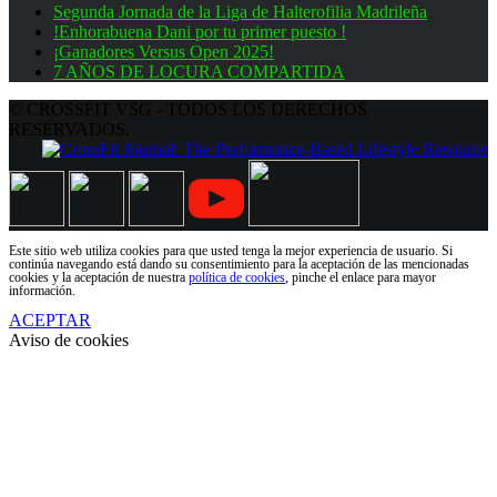
Segunda Jornada de la Liga de Halterofilia Madrileña
!Enhorabuena Dani por tu primer puesto !
¡Ganadores Versus Open 2025!
7 AÑOS DE LOCURA COMPARTIDA
© CROSSFIT VSG - TODOS LOS DERECHOS
RESERVADOS.
Este sitio web utiliza cookies para que usted tenga la mejor experiencia de usuario. Si
continúa navegando está dando su consentimiento para la aceptación de las mencionadas
cookies y la aceptación de nuestra
política de cookies
, pinche el enlace para mayor
información.
ACEPTAR
Aviso de cookies