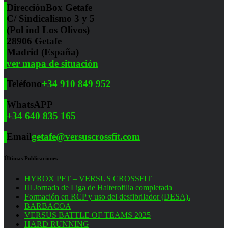
Dirección
Box Getafe
C/ Sindicalismo 3 y 5
(Pol ind Los Olivos)
28906 Getafe
Madrid (España)
ver mapa de situación
Teléfono
+34 910 849 952
WhatsAPP
+34 640 835 165
Email
getafe@versuscrossfit.com
Últimas Publicaciones
HYROX PFT – VERSUS CROSSFIT
III Jornada de Liga de Halterofilia completada
Formación en RCP y uso del desfibrilador (DESA).
BARBACOA
VERSUS BATTLE OF TEAMS 2025
HARD RUNNING