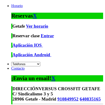
Horario
Reservas
X
Getafe
Ver horario
Reservar clase
Entrar
Aplicación IOS
Aplicación Android
Contacto
¡Envia un email!
X
DIRECCIÓN
VERSUS CROSSFIT GETAFE
C/ Sindicalismo 3 y 5
28906 Getafe - Madrid
910849952
640835165