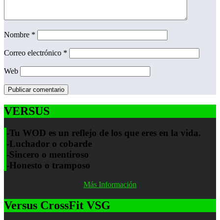
Nombre
*
Correo electrónico
*
Web
VERSUS
-Tu WOD es un reflejo de los que eres en la vida.
-Luchador o cobarde
-Sincero o mentiroso
-Honesto o tramposo
Más Información
Versus CrossFit VSG