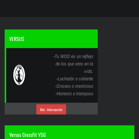
VERSUS
-Tu WOD es un reflejo
de los que eres en la
vida.
-Luchador o cobarde
-Sincero o mentiroso
-Honesto o tramposo
Más Información
Versus CrossFit VSG