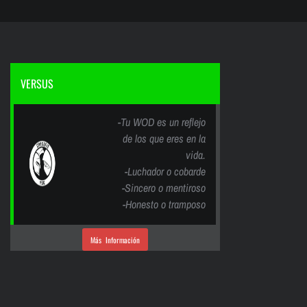
VERSUS
-Tu WOD es un reflejo
de los que eres en la
vida.
-Luchador o cobarde
-Sincero o mentiroso
-Honesto o tramposo
Más Información