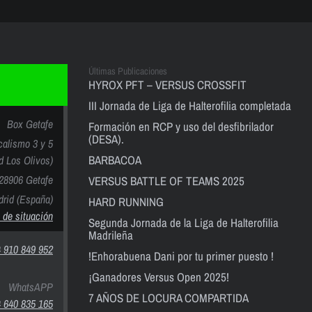
Últimas Publicaciones
HYROX PFT – VERSUS CROSSFIT
III Jornada de Liga de Halterofilia completada
Box Getafe
Formación en RCP y uso del desfibrilador
(DESA).
calismo 3 y 5
BARBACOA
nd Los Olivos)
28906 Getafe
VERSUS BATTLE OF TEAMS 2025
rid (España)
HARD RUNNING
 de situación
Segunda Jornada de la Liga de Halterofilia
Madrileña
 910 849 952
!Enhorabuena Dani por tu primer puesto !
¡Ganadores Versus Open 2025!
WhatsAPP
7 AÑOS DE LOCURA COMPARTIDA
 640 835 165