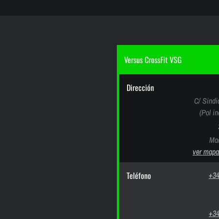
Versus CrossFit VSG
Dirección
C/ Sindi
(Pol i
Mad
ver mapa
Teléfono
+34
+34