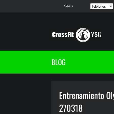
Horario
BLOG
Entrenamiento Oly
270318