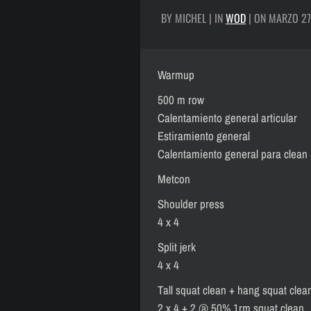
BY MICHEL | IN
WOD
| ON MARZO 27
Warmup
500 m row
Calentamiento general articular
Estiramiento general
Calentamiento general para clean 
Metcon
Shoulder press
4 x 4
Split jerk
4 x 4
Tall squat clean + hang squat clea
2 x 4 + 2 @ 50% 1rm squat clean