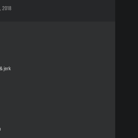
, 2018
& jerk
n