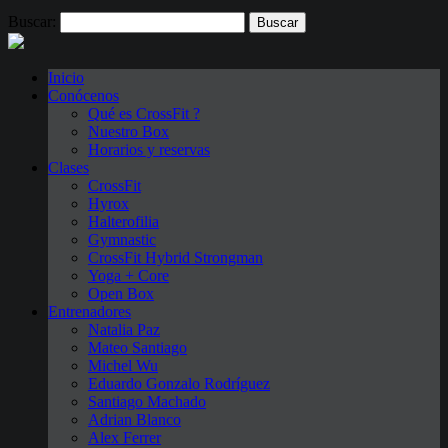
Buscar:
Inicio
Conócenos
Qué es CrossFit ?
Nuestro Box
Horarios y reservas
Clases
CrossFit
Hyrox
Halterofilia
Gymnastic
CrossFit Hybrid Strongman
Yoga + Core
Open Box
Entrenadores
Natalia Paz
Mateo Santiago
Michel Wu
Eduardo Gonzalo Rodríguez
Santiago Machado
Adrian Blanco
Alex Ferrer