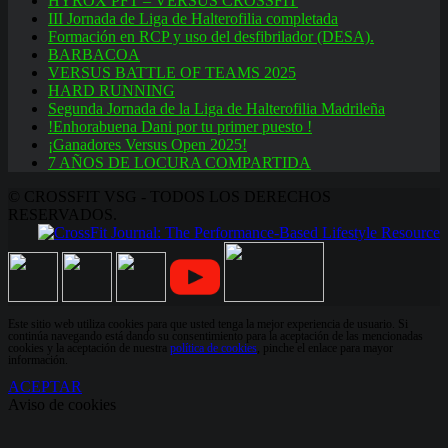
HYROX PFT – VERSUS CROSSFIT
III Jornada de Liga de Halterofilia completada
Formación en RCP y uso del desfibrilador (DESA).
BARBACOA
VERSUS BATTLE OF TEAMS 2025
HARD RUNNING
Segunda Jornada de la Liga de Halterofilia Madrileña
!Enhorabuena Dani por tu primer puesto !
¡Ganadores Versus Open 2025!
7 AÑOS DE LOCURA COMPARTIDA
© CROSSFIT VSG - TODOS LOS DERECHOS
RESERVADOS.
Este sitio web utiliza cookies para que usted tenga la mejor experiencia de usuario. Si
continúa navegando está dando su consentimiento para la aceptación de las mencionadas
cookies y la aceptación de nuestra
política de cookies
, pinche el enlace para mayor
información.
ACEPTAR
Aviso de cookies