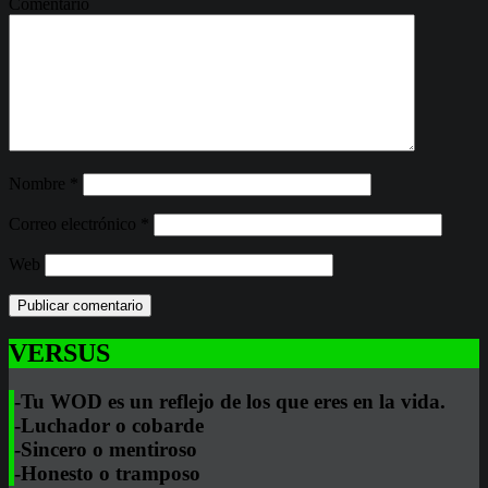
Comentario
Nombre
*
Correo electrónico
*
Web
VERSUS
-Tu WOD es un reflejo de los que eres en la vida.
-Luchador o cobarde
-Sincero o mentiroso
-Honesto o tramposo