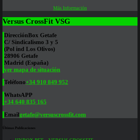
Más Información
Versus CrossFit VSG
Dirección
Box Getafe
C/ Sindicalismo 3 y 5
(Pol ind Los Olivos)
28906 Getafe
Madrid (España)
ver mapa de situación
Teléfono
+34 910 849 952
WhatsAPP
+34 640 835 165
Email
getafe@versuscrossfit.com
Últimas Publicaciones