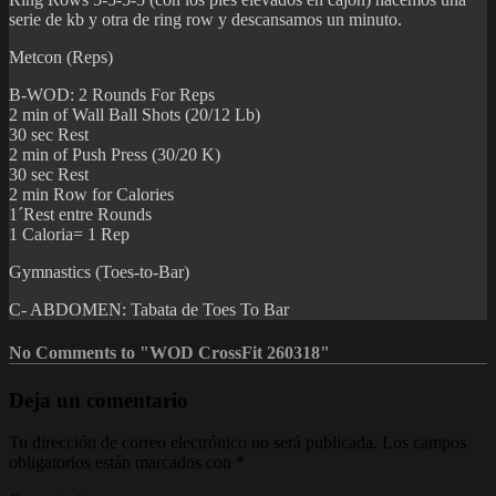
serie de kb y otra de ring row y descansamos un minuto.
Metcon (Reps)
B-WOD: 2 Rounds For Reps
2 min of Wall Ball Shots (20/12 Lb)
30 sec Rest
2 min of Push Press (30/20 K)
30 sec Rest
2 min Row for Calories
1´Rest entre Rounds
1 Caloria= 1 Rep
Gymnastics (Toes-to-Bar)
C- ABDOMEN: Tabata de Toes To Bar
No Comments to "WOD CrossFit 260318"
Deja un comentario
Tu dirección de correo electrónico no será publicada.
Los campos
obligatorios están marcados con
*