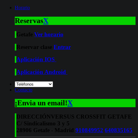
Horario
Reservas
X
Getafe
Ver horario
Reservar clase
Entrar
Aplicación IOS
Aplicación Android
Contacto
¡Envia un email!
X
DIRECCIÓN
VERSUS CROSSFIT GETAFE
C/ Sindicalismo 3 y 5
28906 Getafe - Madrid
910849952
640835165