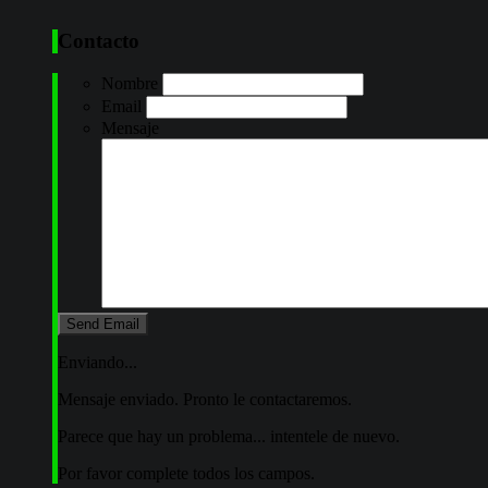
Contacto
Nombre
Email
Mensaje
Enviando...
Mensaje enviado. Pronto le contactaremos.
Parece que hay un problema... intentele de nuevo.
Por favor complete todos los campos.