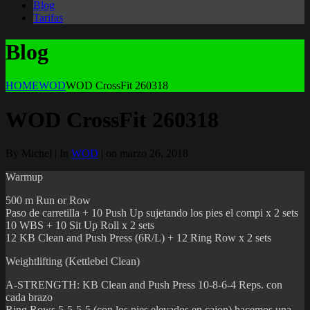
Blog
Tarifas
Blog
HOME
WOD
WOD CrossFit 260318
WOD CrossFit 260318
By Michel | In
WOD
| on marzo 26, 2018
Warmup
500 m Run or Row
Paso de carretilla + 10 Push Up sujetando los pies el compi x 2 sets
10 WBS + 10 Sit Up Roll x 2 sets
12 KB Clean and Push Press (6R/L) + 12 Ring Row x 2 sets
Weightlifting (Kettlebel Clean)
A-STRENGTH: KB Clean and Push Press 10-8-6-4 Reps. con
cada brazo
Ring Rows 5-5-5-5 (con los pies elevados en cajon) hacemos una