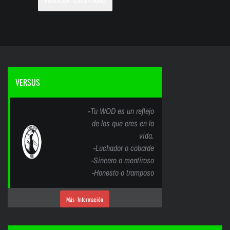
VERSUS
-Tu WOD es un reflejo
de los que eres en la
vida.
-Luchador o cobarde
-Sincero o mentiroso
-Honesto o tramposo
Más Información