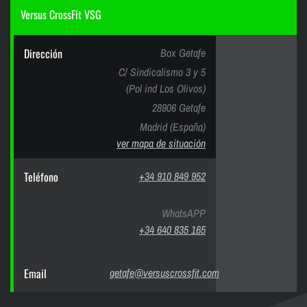
Versus CrossFit VSG
Dirección
Box Getafe
C/ Sindicalismo 3 y 5
(Pol ind Los Olivos)
28906 Getafe
Madrid (España)
ver mapa de situación
Teléfono
+34 910 849 952
WhatsAPP
+34 640 835 165
Email
getafe@versuscrossfit.com