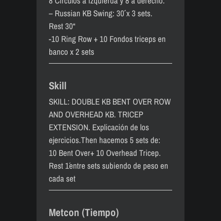
8 Circulos a izquierda y 8 a derecho.
– Russian KB Swing: 30´´ x 3 sets.
Rest 30“
-10 Ring Row + 10 Fondos triceps en
banco x 2 sets
Skill
SKILL: DOUBLE KB BENT OVER ROW
AND OVERHEAD KB. TRICEP
EXTENSION. Explicación de los
ejercicios.Then hacemos 5 sets de:
10 Bent Over+ 10 Overhead Tricep.
Rest 1´entre sets subiendo de peso en
cada set
Metcon (Tiempo)