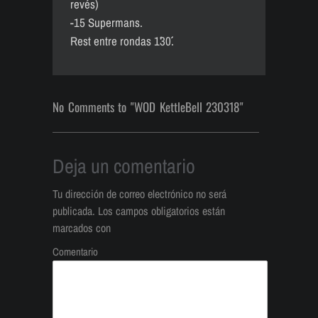
revés)
-15 Supermans.
Rest entre rondas 1´30´´.
No Comments to "WOD KettleBell 230318"
Deja un comentario
Tu dirección de correo electrónico no será
publicada.
Los campos obligatorios están
marcados con
Comentario