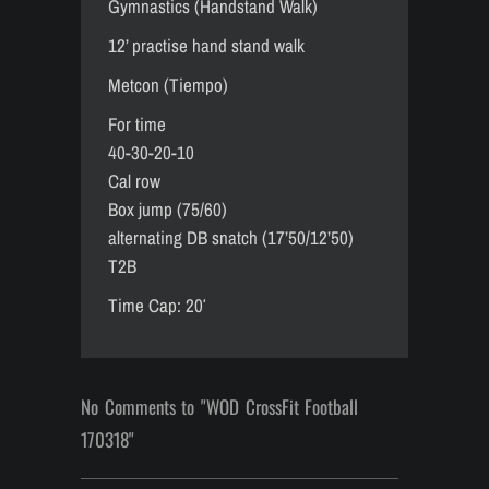
Gymnastics (Handstand Walk)
12’ practise hand stand walk
Metcon (Tiempo)
For time
40-30-20-10
Cal row
Box jump (75/60)
alternating DB snatch (17’50/12’50)
T2B
Time Cap: 20′
No Comments to "WOD CrossFit Football
170318"