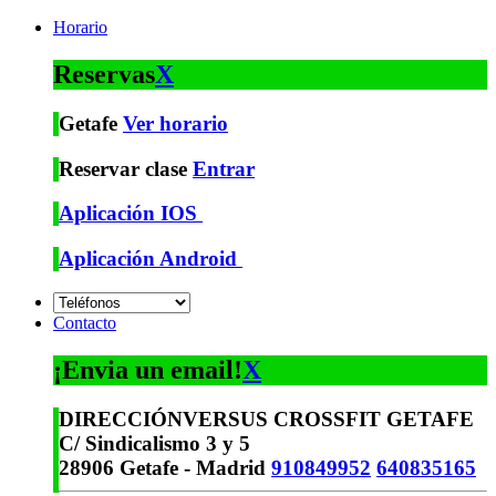
Horario
Reservas
X
Getafe
Ver horario
Reservar clase
Entrar
Aplicación IOS
Aplicación Android
Contacto
¡Envia un email!
X
DIRECCIÓN
VERSUS CROSSFIT GETAFE
C/ Sindicalismo 3 y 5
28906 Getafe - Madrid
910849952
640835165