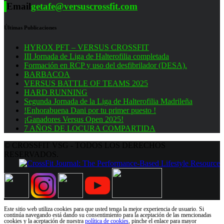
Email
getafe@versuscrossfit.com
Últimas Publicaciones
HYROX PFT – VERSUS CROSSFIT
III Jornada de Liga de Halterofilia completada
Formación en RCP y uso del desfibrilador (DESA).
BARBACOA
VERSUS BATTLE OF TEAMS 2025
HARD RUNNING
Segunda Jornada de la Liga de Halterofilia Madrileña
!Enhorabuena Dani por tu primer puesto !
¡Ganadores Versus Open 2025!
7 AÑOS DE LOCURA COMPARTIDA
© CROSSFIT VSG - TODOS LOS DERECHOS
RESERVADOS.
Este sitio web utiliza cookies para que usted tenga la mejor experiencia de usuario. Si
continúa navegando está dando su consentimiento para la aceptación de las mencionadas
cookies y la aceptación de nuestra
política de cookies
, pinche el enlace para mayor