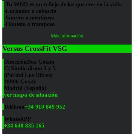
-Tu WOD es un reflejo de los que eres en la vida.
-Luchador o cobarde
-Sincero o mentiroso
-Honesto o tramposo
Más Información
Versus CrossFit VSG
Dirección
Box Getafe
C/ Sindicalismo 3 y 5
(Pol ind Los Olivos)
28906 Getafe
Madrid (España)
ver mapa de situación
Teléfono
+34 910 849 952
WhatsAPP
+34 640 835 165