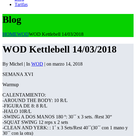
Tarifas
Blog
HOME
WOD
WOD Kettlebell 14/03/2018
WOD Kettlebell 14/03/2018
By Michel | In
WOD
| on marzo 14, 2018
SEMANA XVI
Warmup
CALENTAMIENTO:
-AROUND THE BODY: 10 R/L
-FIGURA DE 8: 8 R/L
-HALO 10R/L
-SWING A DOS MANOS 180 º: 30´´ x 3 sets. /Rest 30“
-SQUAT SWING 12 reps x 2 sets
-CLEAN AND YERK: : 1´ x 3 Sets/Rest 40´´(30´´ con 1 mano y
30´´ con la otra)