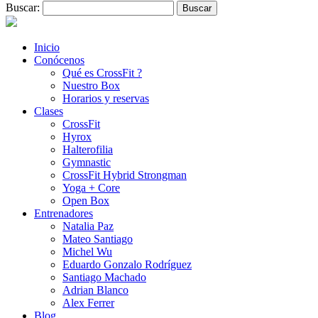
Buscar:
Inicio
Conócenos
Qué es CrossFit ?
Nuestro Box
Horarios y reservas
Clases
CrossFit
Hyrox
Halterofilia
Gymnastic
CrossFit Hybrid Strongman
Yoga + Core
Open Box
Entrenadores
Natalia Paz
Mateo Santiago
Michel Wu
Eduardo Gonzalo Rodríguez
Santiago Machado
Adrian Blanco
Alex Ferrer
Blog